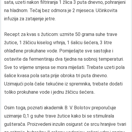
sata, uzeti nakon filtriranja 1 žlica 3 puta dnevno, pohranjeni
na hladnom. Tečaj bez odmora je 2 mjeseca. Učinkovita
infuzija za zatajenje jetre.
Recept za kvas s žuticom: uzmite 50 grama suhe trave
žutice, 1 žličicu kiselog vrhnja, 1 šalicu šećera, 3 litre
ohlađene prokuhane vode. Pomiješajte sve sastojke i
ostavite da fermentiraju dva tjedna na sobnoj temperaturi.
Sve to vrijeme smjesa se mora miješati. Trebate uzeti pola
šalice kvasa pola sata prije obroka tri puta dnevno.
Uzimajući pola čaše tekućine iz spremnika, trebate dodati
toliko prokuhane vode i jednu žličicu šećera..
Osim toga, poznati akademik B. V. Bolotov preporučuje
uzimanje 0,1 g suhe trave žutice kako bi se stimulirala
gušterača. Proizvedeni inzulin osigurat će srcu hranjive tvari