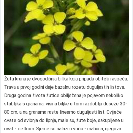
Žuta kruna je dvogodišnja biljka koja pripada obitelji raspeća.
Trava u prvoj godini daje bazalnu rozetu duguljastih listova.
Druga godina života žutice obilježena je pojavom nekoliko
stabljika s granama, visina biljke u tom razdoblju doseže 30-
80 cm, a na granama raste linearno duguljasti list. Cvijeće
cvate od svibnja do lipnja, male su, žute boje, sakupljene u
cvat - četkom. Sjeme se nalazi u voću - mahuna, njegova