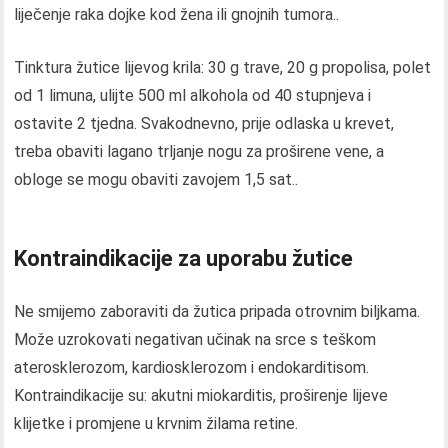
liječenje raka dojke kod žena ili gnojnih tumora..
Tinktura žutice lijevog krila: 30 g trave, 20 g propolisa, polet
od 1 limuna, ulijte 500 ml alkohola od 40 stupnjeva i
ostavite 2 tjedna. Svakodnevno, prije odlaska u krevet,
treba obaviti lagano trljanje nogu za proširene vene, a
obloge se mogu obaviti zavojem 1,5 sat..
Kontraindikacije za uporabu žutice
Ne smijemo zaboraviti da žutica pripada otrovnim biljkama.
Može uzrokovati negativan učinak na srce s teškom
aterosklerozom, kardiosklerozom i endokarditisom.
Kontraindikacije su: akutni miokarditis, proširenje lijeve
klijetke i promjene u krvnim žilama retine.