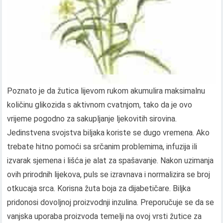
Poznato je da žutica lijevom rukom akumulira maksimalnu
količinu glikozida s aktivnom cvatnjom, tako da je ovo
vrijeme pogodno za sakupljanje ljekovitih sirovina.
Jedinstvena svojstva biljaka koriste se dugo vremena. Ako
trebate hitno pomoći sa srčanim problemima, infuzija ili
izvarak sjemena i lišća je alat za spašavanje. Nakon uzimanja
ovih prirodnih lijekova, puls se izravnava i normalizira se broj
otkucaja srca. Korisna žuta boja za dijabetičare. Biljka
pridonosi dovoljnoj proizvodnji inzulina. Preporučuje se da se
vanjska uporaba proizvoda temelji na ovoj vrsti žutice za