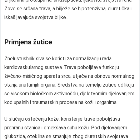
Zove se srčana trava, a bilježe se hipotenzivna, diuretička i
iskašljavajuća svojstva biljke..
Primjena žutice
Zhelustushnik siva se koristi za normalizaciju rada
kardiovaskularnog sustava. Trava poboljšava funkciju
živčano-mišićnog aparata srca, utječe na obnovu normalnog
stanja unutarnjih organa. Sredstva na temelju žutice odlikuju
se visokom biološkom aktivnošću, djelotvornim djelovanjem
kod upalnih i traumatskih procesa na koži i organima..
U slučaju oštećenja kože, korištenje trave poboljšava
prehranu stanica i omekšava suhu kožu. Pod djelovanjem
glukozida, oteklina se smanjuje zbog diuretskih svojstava.