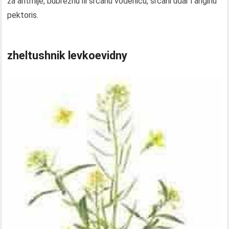
za aritmije, bubrežnu ili srčanu vodenicu, srčani udar i anginu
pektoris.
zheltushnik levkoevidny