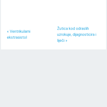
Žutica kod odraslih
« Ventrikularni
uzrokuje, dijagnosticira i
ekstrasistol
liječi »