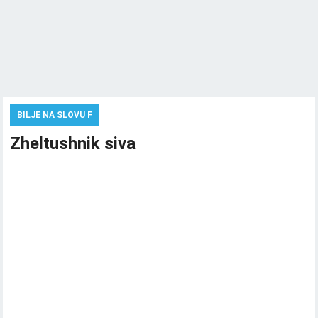
BILJE NA SLOVU F
Zheltushnik siva