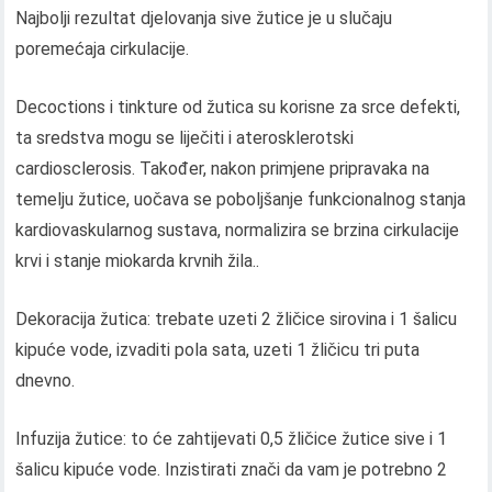
Najbolji rezultat djelovanja sive žutice je u slučaju
poremećaja cirkulacije.
Decoctions i tinkture od žutica su korisne za srce defekti,
ta sredstva mogu se liječiti i aterosklerotski
cardiosclerosis. Također, nakon primjene pripravaka na
temelju žutice, uočava se poboljšanje funkcionalnog stanja
kardiovaskularnog sustava, normalizira se brzina cirkulacije
krvi i stanje miokarda krvnih žila..
Dekoracija žutica: trebate uzeti 2 žličice sirovina i 1 šalicu
kipuće vode, izvaditi pola sata, uzeti 1 žličicu tri puta
dnevno.
Infuzija žutice: to će zahtijevati 0,5 žličice žutice sive i 1
šalicu kipuće vode. Inzistirati znači da vam je potrebno 2