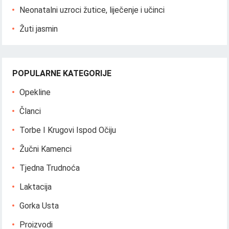
Neonatalni uzroci žutice, liječenje i učinci
Žuti jasmin
POPULARNE KATEGORIJE
Opekline
Članci
Torbe I Krugovi Ispod Očiju
Žučni Kamenci
Tjedna Trudnoća
Laktacija
Gorka Usta
Proizvodi