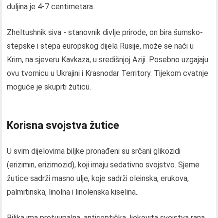
duljina je 4-7 centimetara.
Zheltushnik siva - stanovnik divlje prirode, on bira šumsko-
stepske i stepa europskog dijela Rusije, može se naći u
Krim, na sjeveru Kavkaza, u središnjoj Aziji. Posebno uzgajaju
ovu tvornicu u Ukrajini i Krasnodar Territory. Tijekom cvatnje
moguće je skupiti žuticu.
Korisna svojstva žutice
U svim dijelovima biljke pronađeni su srčani glikozidi
(erizimin, erizimozid), koji imaju sedativno svojstvo. Sjeme
žutice sadrži masno ulje, koje sadrži oleinska, erukova,
palmitinska, linolna i linolenska kiselina..
Biljka ima protuupalna, antiseptička, ljekovita svojstva rana.