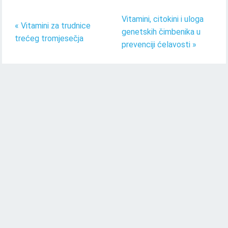
Vitamini, citokini i uloga
« Vitamini za trudnice
genetskih čimbenika u
trećeg tromjesečja
prevenciji ćelavosti »