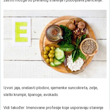
zaštiti mozga od preranog starenja i poboljšava pamćenje..
Izvori: jaja, orašasti plodovi, sjemenke suncokreta, zelje,
slatki krumpir, šparoge, avokado.
Vidi također: Imenovane profesije koje usporavaju starenje