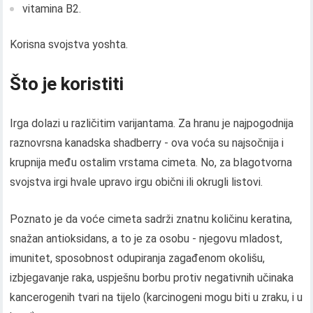
vitamina B2.
Korisna svojstva yoshta.
Što je koristiti
Irga dolazi u različitim varijantama. Za hranu je najpogodnija
raznovrsna kanadska shadberry - ova voća su najsočnija i
krupnija među ostalim vrstama cimeta. No, za blagotvorna
svojstva irgi hvale upravo irgu obični ili okrugli listovi.
Poznato je da voće cimeta sadrži znatnu količinu keratina,
snažan antioksidans, a to je za osobu - njegovu mladost,
imunitet, sposobnost odupiranja zagađenom okolišu,
izbjegavanje raka, uspješnu borbu protiv negativnih učinaka
kancerogenih tvari na tijelo (karcinogeni mogu biti u zraku, i u