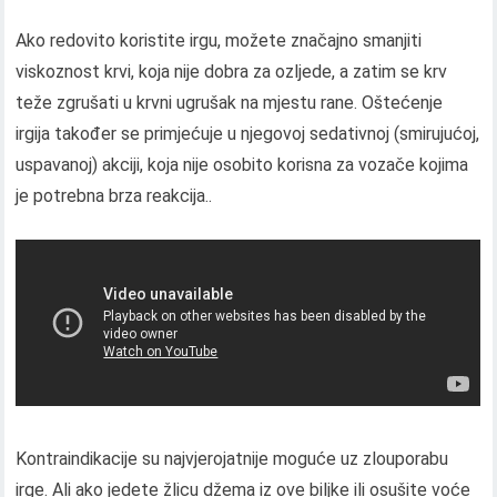
Ako redovito koristite irgu, možete značajno smanjiti
viskoznost krvi, koja nije dobra za ozljede, a zatim se krv
teže zgrušati u krvni ugrušak na mjestu rane. Oštećenje
irgija također se primjećuje u njegovoj sedativnoj (smirujućoj,
uspavanoj) akciji, koja nije osobito korisna za vozače kojima
je potrebna brza reakcija..
Kontraindikacije su najvjerojatnije moguće uz zlouporabu
irge. Ali ako jedete žlicu džema iz ove biljke ili osušite voće