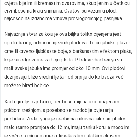
cvjeta bijelim ili kremastim cvatovima, skupljenim u četkicu
crymbose na kraju snimanja. Cvatovi su vezani u plod,
najčešće na izdancima vrhova prošlogodišnjeg pašnjaka.
Najvažnija stvar za koju je ova biljka toliko cijenjena jest
upotreba irgi, odnosno njezinih plodova. To su jabuke plavo-
crne ili crveno-ljubičaste boje, s baršunastim efektom plaka,
koje su odgovorne za boju ploda. Plodovi shadberrya su
mali: svaka jabuka ima promjer od oko 10 mm. Ovi plodovi
dozrijevaju bliže sredini ljeta - od srpnja do kolovoza već
možete birati bobice.
Kada grmlje cvjeta irgi, često se miješa s uobičajenom
ptičjom trešnjom, a posebno se razdoblje cvjetanja
podudara. Zrela rynga je neobična i ukusna: iako su jabuke
male (samo promjera do 12 m), imaju tanku koru, a meso im
je sočno s mirisom meda, kiselkastim i slatkim okusom.