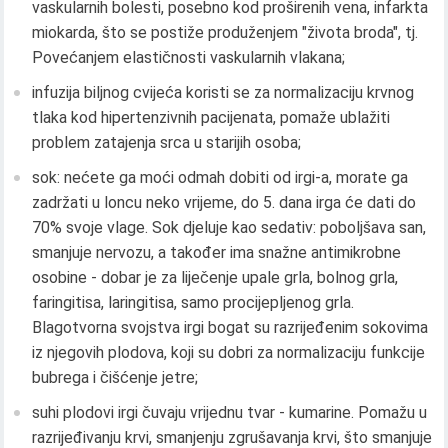
vaskularnih bolesti, posebno kod proširenih vena, infarkta
miokarda, što se postiže produženjem "života broda", tj.
Povećanjem elastičnosti vaskularnih vlakana;
infuzija biljnog cvijeća koristi se za normalizaciju krvnog
tlaka kod hipertenzivnih pacijenata, pomaže ublažiti
problem zatajenja srca u starijih osoba;
sok: nećete ga moći odmah dobiti od irgi-a, morate ga
zadržati u loncu neko vrijeme, do 5. dana irga će dati do
70% svoje vlage. Sok djeluje kao sedativ: poboljšava san,
smanjuje nervozu, a također ima snažne antimikrobne
osobine - dobar je za liječenje upale grla, bolnog grla,
faringitisa, laringitisa, samo procijepljenog grla.
Blagotvorna svojstva irgi bogat su razrijeđenim sokovima
iz njegovih plodova, koji su dobri za normalizaciju funkcije
bubrega i čišćenje jetre;
suhi plodovi irgi čuvaju vrijednu tvar - kumarine. Pomažu u
razrijeđivanju krvi, smanjenju zgrušavanja krvi, što smanjuje