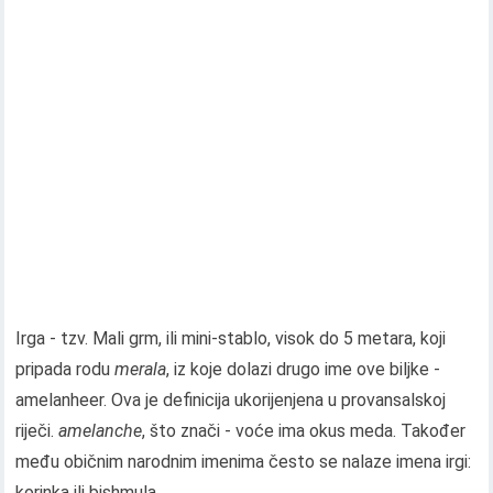
Irga - tzv. Mali grm, ili mini-stablo, visok do 5 metara, koji
pripada rodu
merala
, iz koje dolazi drugo ime ove biljke -
amelanheer. Ova je definicija ukorijenjena u provansalskoj
riječi.
amelanche
, što znači - voće ima okus meda. Također
među običnim narodnim imenima često se nalaze imena irgi:
korinka ili bishmula.