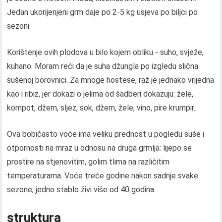
Jedan ukorijenjeni grm daje po 2-5 kg ​​usjeva po biljci po
sezoni.
Korištenje ovih plodova u bilo kojem obliku - suho, svježe,
kuhano. Moram reći da je suha džungla po izgledu slična
sušenoj borovnici. Za mnoge hostese, raž je jednako vrijedna
kao i ribiz, jer dokazi o jelima od šadberi dokazuju: žele,
kompot, džem, sljez, sok, džem, žele, vino, pire krumpir.
Ova bobičasto voće ima veliku prednost u pogledu suše i
otpornosti na mraz u odnosu na druga grmlja: lijepo se
prostire na stjenovitim, golim tlima na različitim
temperaturama. Voće treće godine nakon sadnje svake
sezone, jedno stablo živi više od 40 godina.
struktura