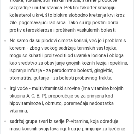
troske, toksine, soli teških metala, štetne produkte
razgradnje unutar stanica. Pektini također smanjuju
kolesterol u krvi, što blokira slobodno kretanje krvi kroz
žile, pogoršavajući rad srca. Tako su irgi pektini borci
protiv ateroskleroze i proširenih vaskularnih bolesti;
Ne samo da su plodovi cimeta korisni, već je i problem s
koreom - zbog visokog sadržaja taninskih sastojaka,
mogu se kuhati i proizvoditi od uvaraka losiona i obloga
kao sredstvo za obavljanje gnojnih kožnih lezija i opeklina,
ispiranje infuzija - za parodontne bolesti, gingivitis,
stomatitis, gutanje - za bolesti probavnog trakta;
Irgi voće - multivitaminski sirovine (ima vitamine brojnih
skupina A, C, B, P), preporučuje se za primjenu kod
hipovitaminoze i, obrnuto, poremećaja nedostatka
vitamina;
sadržaj grupe tvari iz serije P-vitamina, koja određuje
masu korisnih svojstava irgi. Irga je primjenjiv za liječenje