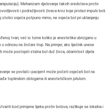
manipulaciju). Mehanizam djelovanja takvih sredstava protiv
dljivosti i podražljivosti živaca kroz koje prolazi impuls boli.
 stolici osjeća potpuno mirno, ne osjeća bol pri uklanjanju
đenoj tvari, već io tome koliko je anestetika ubrizgano u
 u odnosu na živčani trup. Na primjer, ako liječnik unese
ti može postojati stalna bol duž živca, obamrlost dijela
vanje se povlači i pacijent može početi osjećati bol na
ađa toplinskim oblogama ili anestetičkom pilulom..
variti kod primjene lijeka protiv bolova, razlikuje se lokalna i