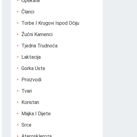
Opekline
Članci
Torbe I Krugovi Ispod Očiju
Žučni Kamenci
Tjedna Trudnoća
Laktacija
Gorka Usta
Proizvodi
Tvari
Koristan
Majka I Dijete
Srce
Ateroskleroza