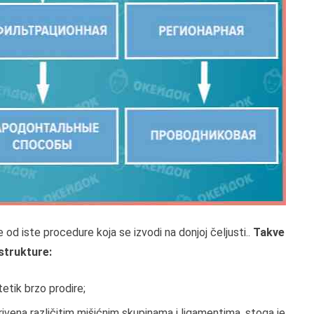
e od iste procedure koja se izvodi na donjoj čeljusti..
Takve
strukture:
etik brzo prodire;
rivena različitim mišićnim skupinama i ligamentima, stoga je