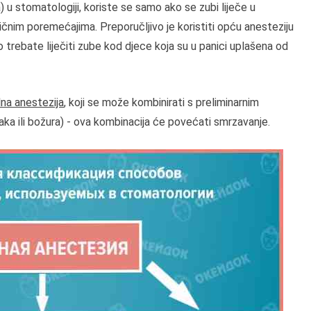
)
u stomatologiji, koriste se samo ako se zubi liječe u
nim poremećajima. Preporučljivo je koristiti opću anesteziju
ko trebate liječiti zube kod djece koja su u panici uplašena od
lna anestezija
, koji se može kombinirati s preliminarnim
aka ili božura) - ova kombinacija će povećati smrzavanje.