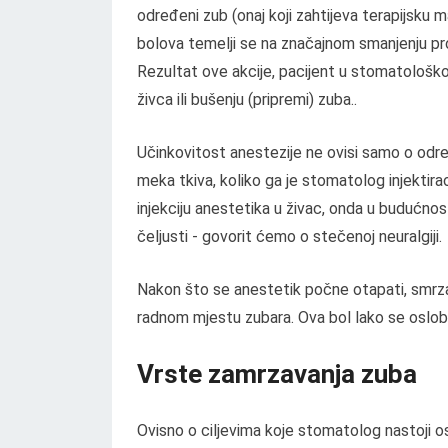
određeni zub (onaj koji zahtijeva terapijsku 
bolova temelji se na značajnom smanjenju provo
Rezultat ove akcije, pacijent u stomatološkoj
živca ili bušenju (pripremi) zuba..
Učinkovitost anestezije ne ovisi samo o odre
meka tkiva, koliko ga je stomatolog injektirao
injekciju anestetika u živac, onda u budućnos
čeljusti - govorit ćemo o stečenoj neuralgiji.
Nakon što se anestetik počne otapati, smrza
radnom mjestu zubara. Ova bol lako se oslob
Vrste zamrzavanja zuba
Ovisno o ciljevima koje stomatolog nastoji ost