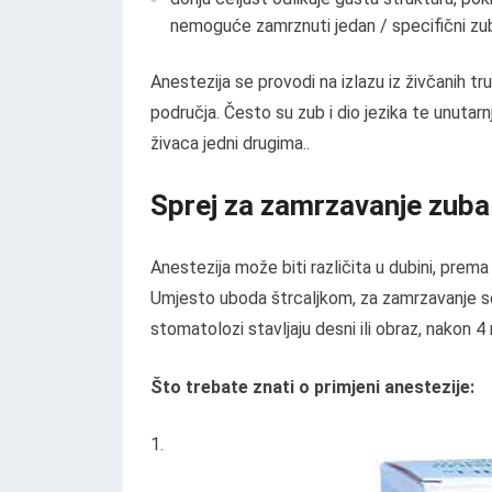
nemoguće zamrznuti jedan / specifični zu
Anestezija se provodi na izlazu iz živčanih tr
područja. Često su zub i dio jezika te unutar
živaca jedni drugima..
Sprej za zamrzavanje zuba 
Anestezija može biti različita u dubini, prema 
Umjesto uboda štrcaljkom, za zamrzavanje se mo
stomatolozi stavljaju desni ili obraz, nakon 
Što trebate znati o primjeni anestezije: