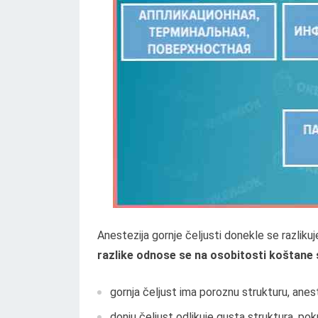
Anestezija gornje čeljusti donekle se razlikuj
razlike odnose se na osobitosti koštane 
gornja čeljust ima poroznu strukturu, anest
donju čeljust odlikuje gusta struktura, pok