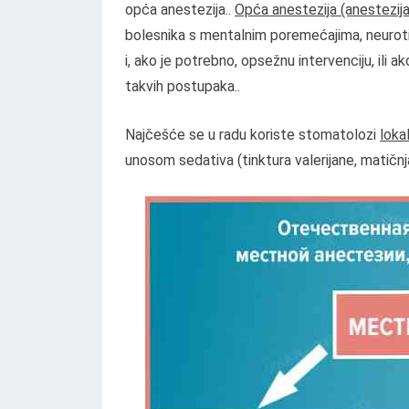
opća anestezija..
Opća anestezija (anestezija
bolesnika s mentalnim poremećajima, neurotič
i, ako je potrebno, opsežnu intervenciju, ili a
takvih postupaka..
Najčešće se u radu koriste stomatolozi
loka
unosom sedativa (tinktura valerijane, matičnj