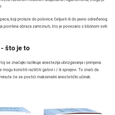
b.
upaca, koji prolaze do polovice čeljusti ili do jasno određenog
nja površina obraza zamrznuti, što je povezano s blizinom svih
- što je to
toj se značajki razlikuje anestezija ubrizgavanja i primjena.
gu koristiti različiti gelovi i / ili sprejevi. To znači da
4 minute će se postići maksimalni anestetički učinak.