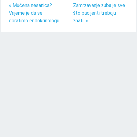
« Mučena nesanica?
Zamrzavanje zuba je sve
Vrijeme je da se
što pacijenti trebaju
obratimo endokrinologu
znati. »