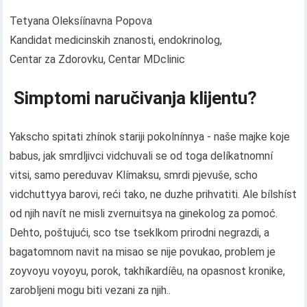
Tetyana Oleksíínavna Popova
Kandidat medicinskih znanosti, endokrinolog,
Centar za Zdorovku, Centar MDclinic
Simptomi naručivanja klijentu?
Yakscho spitati zhínok stariji pokolnínnya - naše majke koje
babus, jak smrdljivci vidchuvali se od toga delíkatnomní
vitsi, samo pereduvav Klímaksu, smrdi pjevuše, scho
vidchuttyya barovi, reći tako, ne duzhe prihvatiti. Ale bílshíst
od njih navít ne misli zvernuitsya na ginekolog za pomoć.
Dehto, poštujući, sco tse tseklkom prirodni negrazdi, a
bagatomnom navit na misao se nije povukao, problem je
zoyvoyu voyoyu, porok, takhíkardíêu, na opasnost kronike,
zarobljeni mogu biti vezani za njih..