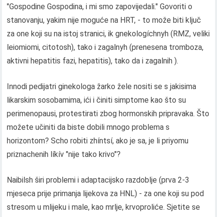
"Gospodine Gospodina, i mi smo zapovijedali." Govoriti o
stanovanju, yakim nije moguće na HRT, - to može biti ključ
za one koji su na istoj stranici, ik gnekologíchnyh (RMZ, veliki
leiomiomi, citotosh), tako i zagalnyh (prenesena tromboza,
aktivni hepatitis fazi, hepatitis), tako da i zagalnih ).
Innodi pedijatri ginekologa žarko žele nositi se s jakisima
likarskim sosobamima, ići i činiti simptome kao što su
perimenopausi, protestirati zbog hormonskih pripravaka. Što
možete učiniti da biste dobili mnogo problema s
horizontom? Scho robiti zhíntsí, ako je sa, je li priyomu
priznachenih líkív "nije tako krivo"?
Naibilsh širi problemi i adaptacijsko razdoblje (prva 2-3
mjeseca prije primanja lijekova za HNL) - za one koji su pod
stresom u mlijeku i male, kao mrlje, krvoproliće. Sjetite se