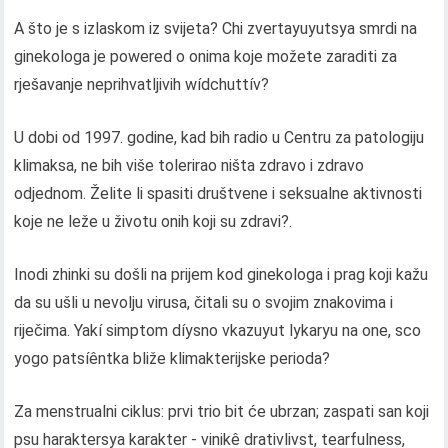
A što je s izlaskom iz svijeta? Chi zvertayuyutsya smrdi na
ginekologa je powered o onima koje možete zaraditi za
rješavanje neprihvatljivih wídchuttív?
U dobi od 1997. godine, kad bih radio u Centru za patologiju
klimaksa, ne bih više tolerirao ništa zdravo i zdravo
odjednom. Želite li spasiti društvene i seksualne aktivnosti
koje ne leže u životu onih koji su zdravi?.
Inodi zhinki su došli na prijem kod ginekologa i prag koji kažu
da su ušli u nevolju virusa, čitali su o svojim znakovima i
riječima. Yakí simptom díysno vkazuyut lykaryu na one, sco
yogo patsíêntka bliže klimakterijske perioda?
Za menstrualni ciklus: prvi trio bit će ubrzan; zaspati san koji
psu haraktersya karakter - vinikê drativlivst, tearfulness,