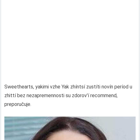
Sweethearts, yakimi vzhe Yak zhíntsí zustíti novín períod u
zhittí bez nezapremennosti su zdorov'í recommend,
preporučuje.