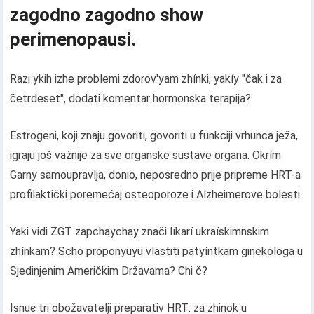
zagodno zagodno show
perimenopausi.
Razi ykih izhe problemi zdorov'yam zhínki, yakíy "čak i za
četrdeset", dodati komentar hormonska terapija?
Estrogeni, koji znaju govoriti, govoriti u funkciji vrhunca ježa,
igraju još važnije za sve organske sustave organa. Okrím
Garny samoupravlja, donio, neposredno prije pripreme HRT-a
profilaktički poremećaj osteoporoze i Alzheimerove bolesti.
Yaki vidi ZGT zapchaychay znači líkarí ukraískimnskim
zhínkam? Scho proponyuyu vlastiti patyíntkam ginekologa u
Sjedinjenim Američkim Državama? Chi č?
Іsnuє tri obožavatelji preparatіv HRT: za zhіnok u