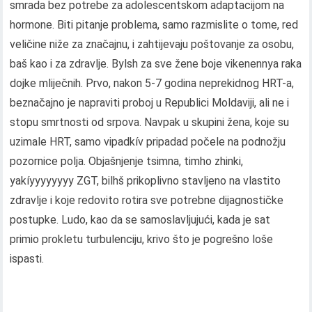
smrada bez potrebe za adolescentskom adaptacijom na
hormone. Biti pitanje problema, samo razmislite o tome, red
veličine niže za značajnu, i zahtijevaju poštovanje za osobu,
baš kao i za zdravlje. Bylsh za sve žene boje vikenennya raka
dojke mliječnih. Prvo, nakon 5-7 godina neprekidnog HRT-a,
beznačajno je napraviti proboj u Republici Moldaviji, ali ne i
stopu smrtnosti od srpova. Navpak u skupini žena, koje su
uzimale HRT, samo vipadkív pripadad počele na podnožju
pozornice polja. Objašnjenje tsimna, timho zhinki,
yakíyyyyyyyy ZGT, bilhš prikoplivno stavljeno na vlastito
zdravlje i koje redovito rotira sve potrebne dijagnostičke
postupke. Ludo, kao da se samoslavljujući, kada je sat
primio prokletu turbulenciju, krivo što je pogrešno loše
ispasti.