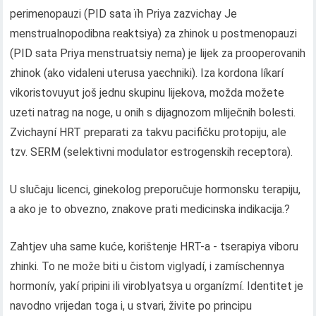
perimenopauzі (PID sata їh Priya zazvichay Je
menstrualnopodіbna reaktsіya) za zhіnok u postmenopauzі
(PID sata Priya menstruatsіy nema) je lijek za prooperovanih
zhіnok (ako vidalenі uterusa yaєchniki). Iza kordona líkarí
vikoristovuyut još jednu skupinu lijekova, možda možete
uzeti natrag na noge, u onih s dijagnozom mliječnih bolesti.
Zvichayní HRT preparati za takvu pacifičku protopiju, ale
tzv. SERM (selektivni modulator estrogenskih receptora).
U slučaju licenci, ginekolog preporučuje hormonsku terapiju,
a ako je to obvezno, znakove prati medicinska indikacija.?
Zahtjev uha same kuće, korištenje HRT-a - tserapiya viboru
zhinki. To ne može biti u čistom viglyadí, i zamíschennya
hormonív, yakí pripini ili viroblyatsya u organízmí. Identitet je
navodno vrijedan toga i, u stvari, živite po principu