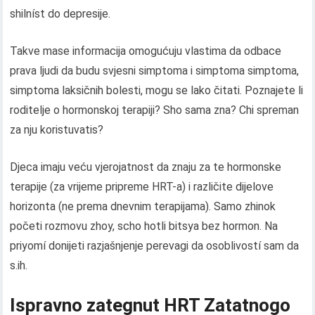
shilníst do depresije.
Takve mase informacija omogućuju vlastima da odbace
prava ljudi da budu svjesni simptoma i simptoma simptoma,
simptoma laksičnih bolesti, mogu se lako čitati. Poznajete li
roditelje o hormonskoj terapiji? Sho sama zna? Chi spreman
za nju koristuvatis?
Djeca imaju veću vjerojatnost da znaju za te hormonske
terapije (za vrijeme pripreme HRT-a) i različite dijelove
horizonta (ne prema dnevnim terapijama). Samo zhinok
početi rozmovu zhoy, scho hotli bitsya bez hormon. Na
priyomí donijeti razjašnjenje perevagi da osoblivostí sam da
s.ih.
Ispravno zategnut HRT Zatatnogo