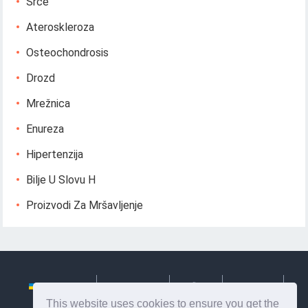
Srce
Ateroskleroza
Osteochondrosis
Drozd
Mrežnica
Enureza
Hipertenzija
Bilje U Slovu H
Proizvodi Za Mršavljenje
Українська
Български
Česky
Hrvatski
This website uses cookies to ensure you get the