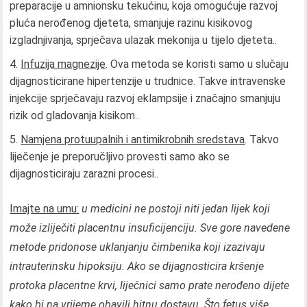
preparacije u amnionsku tekućinu, koja omogućuje razvoj
pluća nerođenog djeteta, smanjuje razinu kisikovog
izgladnjivanja, sprječava ulazak mekonija u tijelo djeteta..
Infuzija magnezije
. Ova metoda se koristi samo u slučaju
dijagnosticirane hipertenzije u trudnice. Takve intravenske
injekcije sprječavaju razvoj eklampsije i značajno smanjuju
rizik od gladovanja kisikom..
Namjena protuupalnih i antimikrobnih sredstava
. Takvo
liječenje je preporučljivo provesti samo ako se
dijagnosticiraju zarazni procesi..
Imajte na umu:
u medicini ne postoji niti jedan lijek koji
može izliječiti placentnu insuficijenciju. Sve gore navedene
metode pridonose uklanjanju čimbenika koji izazivaju
intrauterinsku hipoksiju. Ako se dijagnosticira kršenje
protoka placentne krvi, liječnici samo prate nerođeno dijete
kako bi na vrijeme obavili hitnu dostavu. Što fetus više