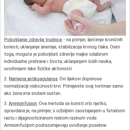
Poboljšanje zdravlja trudnice
- na primjer, liječenje kroničnih
bolesti, uklanjanje anemije, stabilizacija krvnog tlaka. Osim
toga, moguće je poboljšati zdravlje majke odabirom
individualne prehrane i života, uklanjanjem loših navika,
uvođenjem lake fizičke aktivnosti.
Namjena antikoagulansa
. Ovi lijekovi doprinose
normalizaciji viskoznosti krvi. Primijenite ovaj tretman samo
ako žena ima srušeni sustav..
Amnioinfusion
. Ova metoda se koristi vrlo rijetko,
opravdana je, na primjer, s ozbiljnim zaostajanjem u fetalnom
rastu i dijagnosticiranom niskom razinom vode.
Amnioinfuzijom podrazumijevaju uvođenje posebne