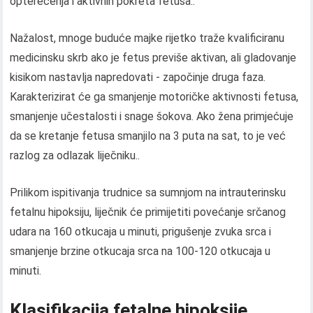
opterećenja i aktivnih pokreta fetusa..
Nažalost, mnoge buduće majke rijetko traže kvalificiranu
medicinsku skrb ako je fetus previše aktivan, ali gladovanje
kisikom nastavlja napredovati - započinje druga faza.
Karakterizirat će ga smanjenje motoričke aktivnosti fetusa,
smanjenje učestalosti i snage šokova. Ako žena primjećuje
da se kretanje fetusa smanjilo na 3 puta na sat, to je već
razlog za odlazak liječniku..
Prilikom ispitivanja trudnice sa sumnjom na intrauterinsku
fetalnu hipoksiju, liječnik će primijetiti povećanje srčanog
udara na 160 otkucaja u minuti, prigušenje zvuka srca i
smanjenje brzine otkucaja srca na 100-120 otkucaja u
minuti.
Klasifikacija fetalne hipoksije