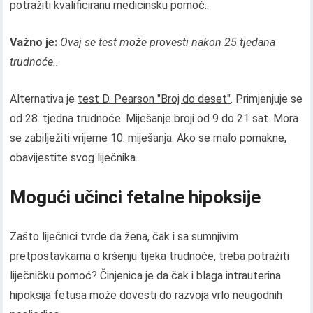
potražiti kvalificiranu medicinsku pomoć..
Važno je:
Ovaj se test može provesti nakon 25 tjedana
trudnoće..
Alternativa je
test D. Pearson "Broj do deset"
. Primjenjuje se
od 28. tjedna trudnoće. Miješanje broji od 9 do 21 sat. Mora
se zabilježiti vrijeme 10. miješanja. Ako se malo pomakne,
obavijestite svog liječnika..
Mogući učinci fetalne hipoksije
Zašto liječnici tvrde da žena, čak i sa sumnjivim
pretpostavkama o kršenju tijeka trudnoće, treba potražiti
liječničku pomoć? Činjenica je da čak i blaga intrauterina
hipoksija fetusa može dovesti do razvoja vrlo neugodnih