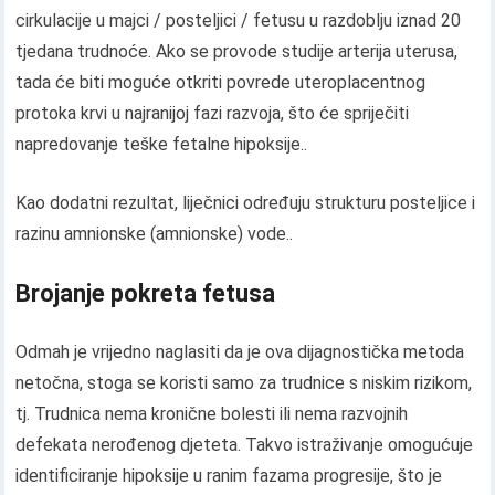
cirkulacije u majci / posteljici / fetusu u razdoblju iznad 20
tjedana trudnoće. Ako se provode studije arterija uterusa,
tada će biti moguće otkriti povrede uteroplacentnog
protoka krvi u najranijoj fazi razvoja, što će spriječiti
napredovanje teške fetalne hipoksije..
Kao dodatni rezultat, liječnici određuju strukturu posteljice i
razinu amnionske (amnionske) vode..
Brojanje pokreta fetusa
Odmah je vrijedno naglasiti da je ova dijagnostička metoda
netočna, stoga se koristi samo za trudnice s niskim rizikom,
tj. Trudnica nema kronične bolesti ili nema razvojnih
defekata nerođenog djeteta. Takvo istraživanje omogućuje
identificiranje hipoksije u ranim fazama progresije, što je