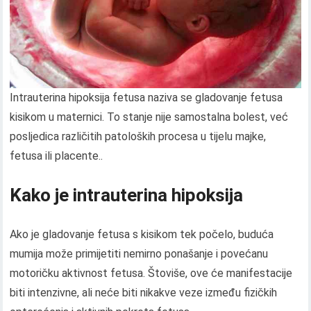
Intrauterina hipoksija fetusa naziva se gladovanje fetusa
kisikom u maternici. To stanje nije samostalna bolest, već
posljedica različitih patoloških procesa u tijelu majke,
fetusa ili placente..
Kako je intrauterina hipoksija
Ako je gladovanje fetusa s kisikom tek počelo, buduća
mumija može primijetiti nemirno ponašanje i povećanu
motoričku aktivnost fetusa. Štoviše, ove će manifestacije
biti intenzivne, ali neće biti nikakve veze između fizičkih