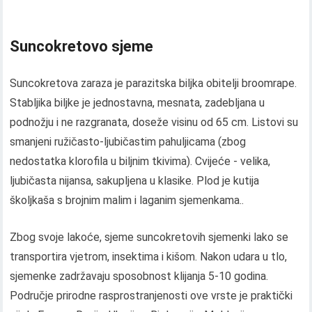
Suncokretovo sjeme
Suncokretova zaraza je parazitska biljka obitelji broomrape.
Stabljika biljke je jednostavna, mesnata, zadebljana u
podnožju i ne razgranata, doseže visinu od 65 cm. Listovi su
smanjeni ružičasto-ljubičastim pahuljicama (zbog
nedostatka klorofila u biljnim tkivima). Cvijeće - velika,
ljubičasta nijansa, sakupljena u klasike. Plod je kutija
školjkaša s brojnim malim i laganim sjemenkama..
Zbog svoje lakoće, sjeme suncokretovih sjemenki lako se
transportira vjetrom, insektima i kišom. Nakon udara u tlo,
sjemenke zadržavaju sposobnost klijanja 5-10 godina.
Područje prirodne rasprostranjenosti ove vrste je praktički