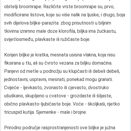
obitelji broomrape. Različite vrste broomrape su, prvo,
modificirane listove, koje su više nalik na ljuske, i drugo, boja
svih dijelova biljke-parazita: zbog prisutnosti u biljnim
tkivima iznimno male doze klorofila, biljka ima žućkastu,
svijetlosmeđu, plavkaste ili ružičaste boje.
Korijen biljke je kratka, mesnata usisna vlakna, koja nisu
fiksirana u tlu, ali su čvrsto vezana za biljku domaćina.
Panjevi od metle u podnožju su klupčasti ili debeli debeli,
jednostavni, uspravni, mesnati, ponekad mogu granati.
Cvijeće - ljevkasto, zvonasto ili cjevasto, dvostruko
ušuškano, skupljeno u cvatove - grozdaste ili šiljaste,
obično plavkasto-ljubičaste boje. Voće - školjkaši, rijetko
tricuspid kutija. Sjemenke - male i brojne.
Prirodno područje rasprostranjenosti ove biljke je južna