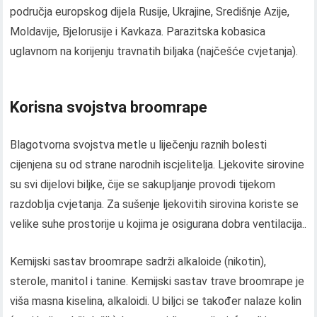
područja europskog dijela Rusije, Ukrajine, Središnje Azije,
Moldavije, Bjelorusije i Kavkaza. Parazitska kobasica
uglavnom na korijenju travnatih biljaka (najčešće cvjetanja).
Korisna svojstva broomrape
Blagotvorna svojstva metle u liječenju raznih bolesti
cijenjena su od strane narodnih iscjelitelja. Ljekovite sirovine
su svi dijelovi biljke, čije se sakupljanje provodi tijekom
razdoblja cvjetanja. Za sušenje ljekovitih sirovina koriste se
velike suhe prostorije u kojima je osigurana dobra ventilacija..
Kemijski sastav broomrape sadrži alkaloide (nikotin),
sterole, manitol i tanine. Kemijski sastav trave broomrape je
viša masna kiselina, alkaloidi. U biljci se također nalaze kolin