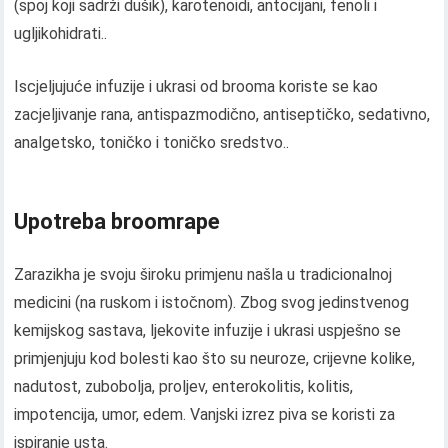
(spoj koji sadrži dušik), karotenoidi, antocijani, fenoli i
ugljikohidrati..
Iscjeljujuće infuzije i ukrasi od brooma koriste se kao
zacjeljivanje rana, antispazmodično, antiseptičko, sedativno,
analgetsko, toničko i toničko sredstvo..
Upotreba broomrape
Zarazikha je svoju široku primjenu našla u tradicionalnoj
medicini (na ruskom i istočnom). Zbog svog jedinstvenog
kemijskog sastava, ljekovite infuzije i ukrasi uspješno se
primjenjuju kod bolesti kao što su neuroze, crijevne kolike,
nadutost, zubobolja, proljev, enterokolitis, kolitis,
impotencija, umor, edem. Vanjski izrez piva se koristi za
ispiranje usta.