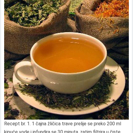
Recept br. 1. 1 čajna žličica trave prelije se preko 200 ml
kipuće vode i infundira se 30 minuta, zatim filtrira u čiste