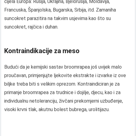
cijela Europa: Rusija, Ukrajina, Bjelorusija, Moldavija,
Francuska, Španjolska, Bugarska, Srbija, itd. Zamaniha
suncokret parazitira na takvim usjevima kao što su
suncokret, rajčica i duhan.
Kontraindikacije za meso
Budući da je kemijski sastav broomrapea još uvijek malo
proučavan, primjenjujte ljekovite ekstrakte i izvarke iz ove
biljke treba biti s velikim oprezom. Kontraindiciran je za
primanje broomrapea za trudnice i dojilje, djecu, kao i za
individualnu netoleranciju, živčani prekomjerni uzbuđenje,
visoki krvni tlak, akutnu bolest bubrega, urolitijazu.