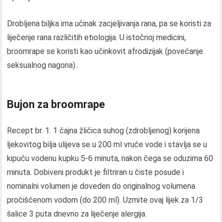
Drobljena biljka ima učinak zacjeljivanja rana, pa se koristi za
liječenje rana različitih etiologija. U istočnoj medicini,
broomrape se koristi kao učinkovit afrodizijak (povećanje
seksualnog nagona)..
Bujon za broomrape
Recept br. 1. 1 čajna žličica suhog (zdrobljenog) korijena
ljekovitog bilja ulijeva se u 200 ml vruće vode i stavlja se u
kipuću vodenu kupku 5-6 minuta, nakon čega se oduzima 60
minuta. Dobiveni produkt je filtriran u čiste posude i
nominalni volumen je doveden do originalnog volumena
pročišćenom vodom (do 200 ml). Uzmite ovaj lijek za 1/3
šalice 3 puta dnevno za liječenje alergija.