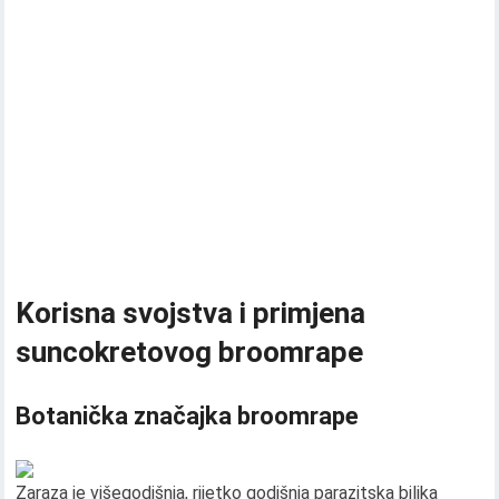
Korisna svojstva i primjena
suncokretovog broomrape
Botanička značajka broomrape
Zaraza je višegodišnja, rijetko godišnja parazitska biljka