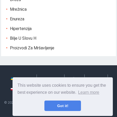
Mrežnica
Enureza
Hipertenzija
Bilje U Slovu H
Proizvodi Za Mršavljenje
Українська
Български
Česky
Hrvatski
This website uses cookies to ensure you get the
Polski
Slovenský
Slovenščina
Сербиан
best experience on our website.
Learn more
©
2026
Ze Signon
- Korisne informacije i savjeti za brigu o sebi. Zdravlje,
Got it!
prehrana i drugo.