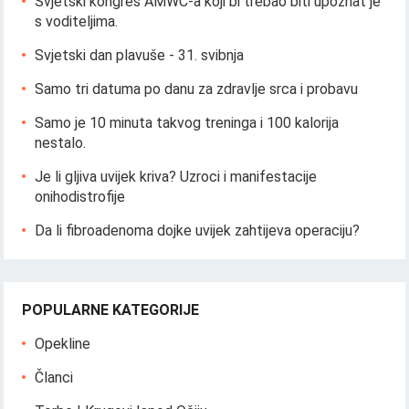
Svjetski kongres AMWC-a koji bi trebao biti upoznat je
s voditeljima.
Svjetski dan plavuše - 31. svibnja
Samo tri datuma po danu za zdravlje srca i probavu
Samo je 10 minuta takvog treninga i 100 kalorija
nestalo.
Je li gljiva uvijek kriva? Uzroci i manifestacije
onihodistrofije
Da li fibroadenoma dojke uvijek zahtijeva operaciju?
POPULARNE KATEGORIJE
Opekline
Članci