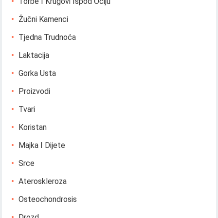
Torbe I Krugovi Ispod Očiju
Žučni Kamenci
Tjedna Trudnoća
Laktacija
Gorka Usta
Proizvodi
Tvari
Koristan
Majka I Dijete
Srce
Ateroskleroza
Osteochondrosis
Drozd