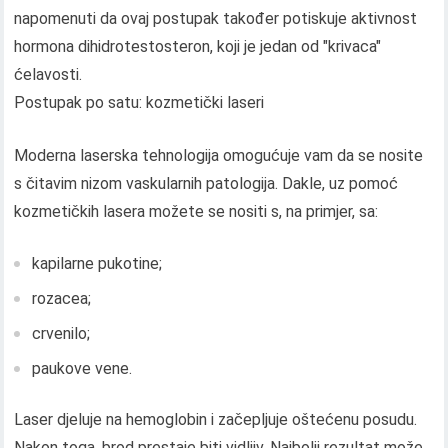
napomenuti da ovaj postupak također potiskuje aktivnost
hormona dihidrotestosteron, koji je jedan od "krivaca"
ćelavosti.
Postupak po satu: kozmetički laseri
Moderna laserska tehnologija omogućuje vam da se nosite
s čitavim nizom vaskularnih patologija. Dakle, uz pomoć
kozmetičkih lasera možete se nositi s, na primjer, sa:
kapilarne pukotine;
rozacea;
crvenilo;
paukove vene.
Laser djeluje na hemoglobin i začepljuje oštećenu posudu.
Nakon toga, brod prestaje biti vidljiv. Najbolji rezultat može