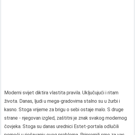
Moderni svijet diktira vlastita pravila. Uključujući i ritam
života. Danas, ljudi u mega-gradovima stalno su u žurbi i
kasno. Stoga vrijeme za brigu o sebi ostaje malo. S druge
strane - njegovan izgled, zaštitni je znak svakog modernog
čovjeka. Stoga su danas urednici Estet-portala odlučili
pomoći u rješavanju ovog problema. Pripremili smo za vas