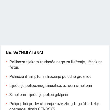
NAJVAŽNIJI ČLANCI
Pollinoza tijekom trudnoće nego za liječenje, učinak na
fetus
Polinoza ili simptomi i liječenje peludne groznice
Liječenje polipoznog sinusitisa, uzroci i simptomi
Simptomi i liječenje polipa grkljana
Polipeptidi protiv starenja kože zbog toga što djeluju
cosmeceuticals GENOSYS