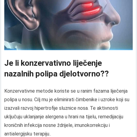
Je li konzervativno liječenje
nazalnih polipa djelotvorno??
Konzervativne metode koriste se u ranim fazama liječenja
polipa u nosu. Cilj mu je eliminirati čimbenike i uzroke koji su
izazvali razvoj hipertrofije sluznice nosa. Te aktivnosti
uključuju uklanjanje alergena u hrani na tijelu, remedijaciju
kroničnih infekcija nosne ždrijele, imunokorrekciju i
antialergijsku terapiju..