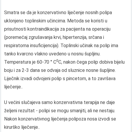
Smatra se da je konzervativno liječenje nosnih polipa
uklonjeno toplinskim učincima. Metoda se koristi u
prisutnosti kontraindikacija za pacijenta na operaciju
(poremećaj zgrušavanja krvi, hipertenzija, srčana i
respiratorna insuficijencija). Toplinski učinak na polip ima
tanko kvarcno vlakno uvedeno u nosnu šupljinu.
0
Temperatura je 60-70 ° C
C, nakon čega polip dobiva bijelu
boju i za 2-3 dana se odvaja od sluznice nosne šupljine.
Liječnik izvadi odvojeni polip s pincetom, a to završava
liječenje..
U većini slučajeva samo konzervativna terapija ne daje
željeni rezultat - polipi se mogu smanjiti, ali ne nestaju.
Nakon konzervativnog liječenja polipoza nosa izvodi se
kirurško liječenje..