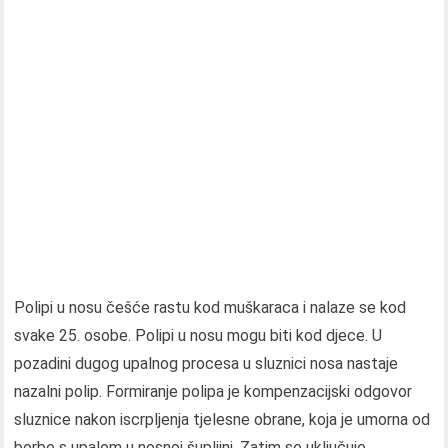
Polipi u nosu češće rastu kod muškaraca i nalaze se kod
svake 25. osobe. Polipi u nosu mogu biti kod djece. U
pozadini dugog upalnog procesa u sluznici nosa nastaje
nazalni polip. Formiranje polipa je kompenzacijski odgovor
sluznice nakon iscrpljenja tjelesne obrane, koja je umorna od
borbe s upalom u nosnoj šupljini. Zatim se uključuje