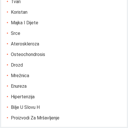
Tvari
Koristan
Majka I Dijete
Srce
Ateroskleroza
Osteochondrosis
Drozd
Mrežnica
Enureza
Hipertenzija
Bilje U Slovu H
Proizvodi Za Mršavljenje