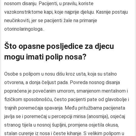
nosnom disanju. Pacijenti, u pravilu, koriste
vazokonstriktorne kapi, koje najprije djeluju. Kasnije postaju
neučinkoviti, jer se pacijenti žale na primanje
otorinolaringologa..
Što opasne posljedice za djecu
mogu imati polip nosa?
Osobe s polipom u nosu dišu kroz usta, koja su stalno
otvorena, a donja čeljust pada. Povreda nosnog disanja
popraćena je povećanim umorom, smanjenom mentalnom i
fizičkom sposobnošću, često pacijenti pate od glavobolje i
trajnih poremećaja spavanja. Među pritužbama pacijenata
javlja se i poremećaj u percepciji mirisa (anosmija), osjećaj
stranog tijela u nosnoj šupljini, promjena osjetila okusa,
stalan curenje iz nosa i česte kihanje. S velikim polipom u