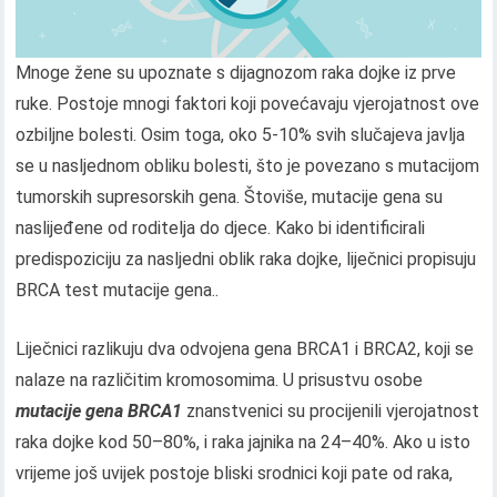
Mnoge žene su upoznate s dijagnozom raka dojke iz prve
ruke. Postoje mnogi faktori koji povećavaju vjerojatnost ove
ozbiljne bolesti. Osim toga, oko 5-10% svih slučajeva javlja
se u nasljednom obliku bolesti, što je povezano s mutacijom
tumorskih supresorskih gena. Štoviše, mutacije gena su
naslijeđene od roditelja do djece. Kako bi identificirali
predispoziciju za nasljedni oblik raka dojke, liječnici propisuju
BRCA test mutacije gena..
Liječnici razlikuju dva odvojena gena BRCA1 i BRCA2, koji se
nalaze na različitim kromosomima. U prisustvu osobe
mutacije gena
BRCA
1
znanstvenici su procijenili vjerojatnost
raka dojke kod 50–80%, i raka jajnika na 24–40%. Ako u isto
vrijeme još uvijek postoje bliski srodnici koji pate od raka,