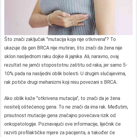
Što znači zaključak "mutacija koja nije otkrivena"? To
ukazuje da gen BRCA nije mutiran, što znači da žena nije
sklon nasljednom raku dojke ili jajnika. Ali, naravno, ovaj
rezultat ne jamči stopostotnu zaštitu od raka, jer samo 5-
10% pada na nasljedni oblik bolesti. U drugim slučajevima,
rak potiče drugi mehanizmi koji nisu povezani s BRCA..
Ako oblik kaže "otkrivena mutacija", to znači da je žena
nositelj oštećenog gena. To ne znači da ima rak. Međutim,
prisutnost mutacije gena značajno povećava rizik od
onkopatologije. Poznavajući ove informacije, liječnik će
razviti profilaktičke mjere za pacijenta, a također će