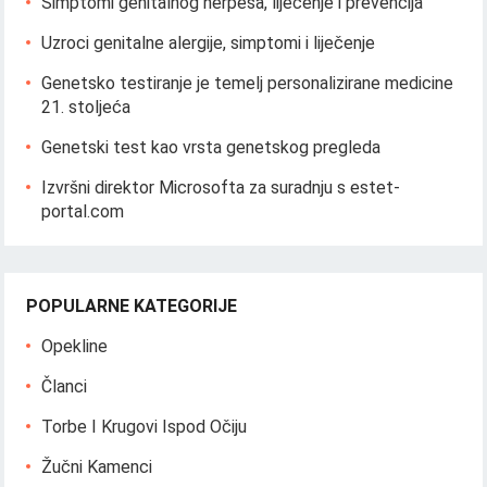
Simptomi genitalnog herpesa, liječenje i prevencija
Uzroci genitalne alergije, simptomi i liječenje
Genetsko testiranje je temelj personalizirane medicine
21. stoljeća
Genetski test kao vrsta genetskog pregleda
Izvršni direktor Microsofta za suradnju s estet-
portal.com
POPULARNE KATEGORIJE
Opekline
Članci
Torbe I Krugovi Ispod Očiju
Žučni Kamenci