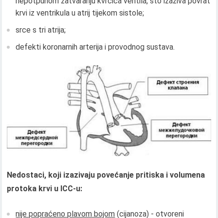
nepotpunom zatvaranju kvrcica ventila, što izaziva povrat
krvi iz ventrikula u atrij tijekom sistole;
srce s tri atrija;
defekti koronarnih arterija i provodnog sustava.
Nedostaci, koji izazivaju povećanje pritiska i volumena
protoka krvi u ICC-u:
nije popraćeno plavom bojom
(cijanoza) - otvoreni