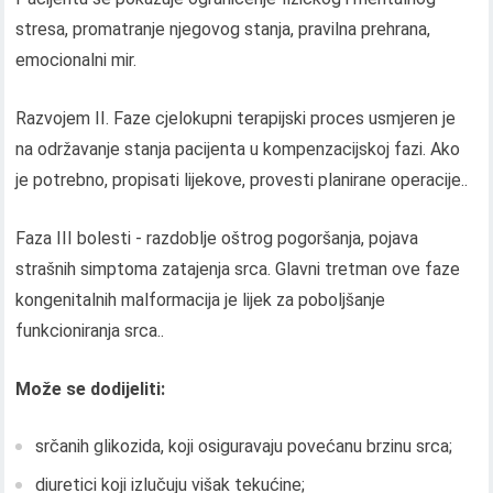
stresa, promatranje njegovog stanja, pravilna prehrana,
emocionalni mir.
Razvojem II. Faze cjelokupni terapijski proces usmjeren je
na održavanje stanja pacijenta u kompenzacijskoj fazi. Ako
je potrebno, propisati lijekove, provesti planirane operacije..
Faza III bolesti - razdoblje oštrog pogoršanja, pojava
strašnih simptoma zatajenja srca. Glavni tretman ove faze
kongenitalnih malformacija je lijek za poboljšanje
funkcioniranja srca..
Može se dodijeliti:
srčanih glikozida, koji osiguravaju povećanu brzinu srca;
diuretici koji izlučuju višak tekućine;