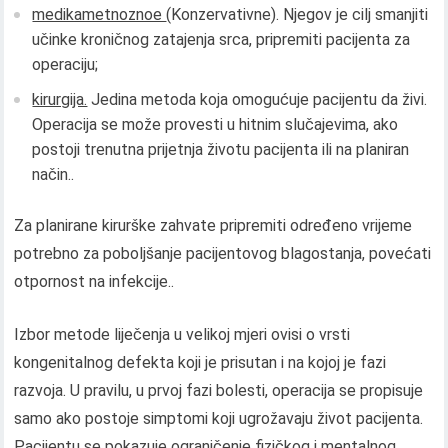
medikametnoznoe
(Konzervativne). Njegov je cilj smanjiti
učinke kroničnog zatajenja srca, pripremiti pacijenta za
operaciju;
kirurgija.
Jedina metoda koja omogućuje pacijentu da živi.
Operacija se može provesti u hitnim slučajevima, ako
postoji trenutna prijetnja životu pacijenta ili na planiran
način..
Za planirane kirurške zahvate pripremiti određeno vrijeme
potrebno za poboljšanje pacijentovog blagostanja, povećati
otpornost na infekcije..
Izbor metode liječenja u velikoj mjeri ovisi o vrsti
kongenitalnog defekta koji je prisutan i na kojoj je fazi
razvoja. U pravilu, u prvoj fazi bolesti, operacija se propisuje
samo ako postoje simptomi koji ugrožavaju život pacijenta.
Pacijentu se pokazuje ograničenje fizičkog i mentalnog