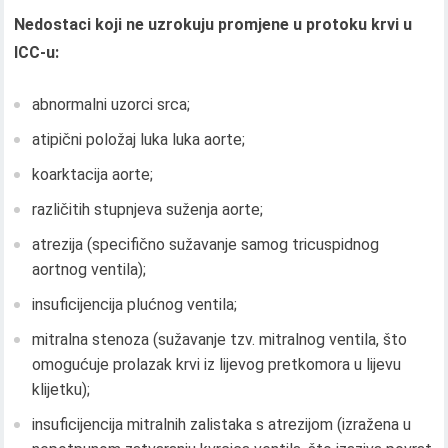
Nedostaci koji ne uzrokuju promjene u protoku krvi u
ICC-u:
abnormalni uzorci srca;
atipični položaj luka luka aorte;
koarktacija aorte;
različitih stupnjeva suženja aorte;
atrezija (specifično sužavanje samog tricuspidnog
aortnog ventila);
insuficijencija plućnog ventila;
mitralna stenoza (sužavanje tzv. mitralnog ventila, što
omogućuje prolazak krvi iz lijevog pretkomora u lijevu
klijetku);
insuficijencija mitralnih zalistaka s atrezijom (izražena u