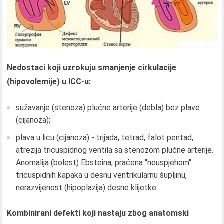
Nedostaci koji uzrokuju smanjenje cirkulacije
(hipovolemije) u ICC-u:
sužavanje (stenoza) plućne arterije (debla) bez plave
(cijanoza);
plava u licu (cijanoza) - trijada, tetrad, falot pentad,
atrezija tricuspidnog ventila sa stenozom plućne arterije.
Anomalija (bolest) Ebsteina, praćena "neuspjehom"
tricuspidnih kapaka u desnu ventrikularnu šupljinu,
nerazvijenost (hipoplazija) desne klijetke.
Kombinirani defekti koji nastaju zbog anatomski