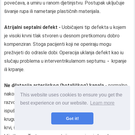
povećava, a umiru u ranom djetinjstvu. Postupak uključuje
šivanje rupa ili nametanje plastičnih materijala..
Atrijalni septalni defekt -
Uobičajeni tip defekta u kojem
je visoki krvni tlak stvoren u desnom pretkomoru dobro
kompenziran. Stoga pacijenti koji ne operiraju mogu
preživjeti do odrasle dobi. Operacija uklanja defekt kao iu
slučaju problema u interventrikularnom septumu.
-
krpanje
ili krpanje.
Ne dilatacija arterijskog (botaličkog) kanala -
normalno,
nakon rođenja, kanal koji je povezivao aortu u fetusu u
This website uses cookies to ensure you get the
razvoju i plućnoj arteriji se povlači. Ne razrjeđivanje doprinosi
best experience on our website.
Learn more
ispuštanju krvi iz aorte u lumen plućnog debla. U plućnom
Got it!
krugu ciklusa cirkulacije krvi dolazi do porasta tlaka i viška
krvi, što uzrokuje naglo povećanje opterećenja na srčanim