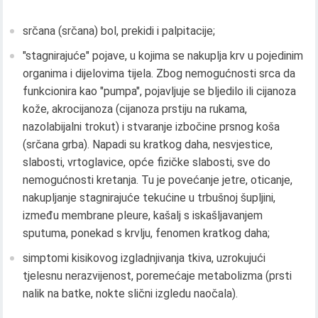
srčana (srčana) bol, prekidi i palpitacije;
"stagnirajuće" pojave, u kojima se nakuplja krv u pojedinim
organima i dijelovima tijela. Zbog nemogućnosti srca da
funkcionira kao "pumpa", pojavljuje se bljedilo ili cijanoza
kože, akrocijanoza (cijanoza prstiju na rukama,
nazolabijalni trokut) i stvaranje izbočine prsnog koša
(srčana grba). Napadi su kratkog daha, nesvjestice,
slabosti, vrtoglavice, opće fizičke slabosti, sve do
nemogućnosti kretanja. Tu je povećanje jetre, oticanje,
nakupljanje stagnirajuće tekućine u trbušnoj šupljini,
između membrane pleure, kašalj s iskašljavanjem
sputuma, ponekad s krvlju, fenomen kratkog daha;
simptomi kisikovog izgladnjivanja tkiva, uzrokujući
tjelesnu nerazvijenost, poremećaje metabolizma (prsti
nalik na batke, nokte slični izgledu naočala).