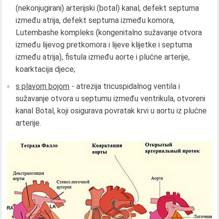
(nekonjugirani) arterijski (botal) kanal, defekt septuma
između atrija, defekt septuma između komora,
Lutembashe kompleks (kongenitalno sužavanje otvora
između lijevog pretkomora i lijeve klijetke i septuma
između atrija), fistula između aorte i plućne arterije,
koarktacija djece;
s plavom bojom
- atrezija tricuspidalnog ventila i
sužavanje otvora u septumu između ventrikula, otvoreni
kanal Botal, koji osigurava povratak krvi u aortu iz plućne
arterije.