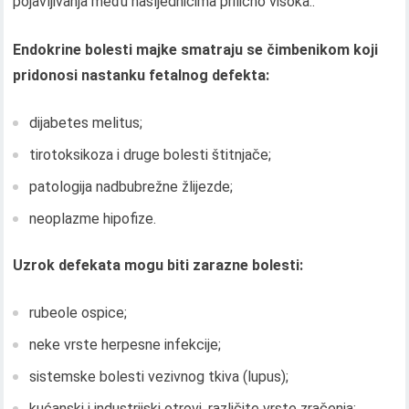
pojavljivanja među nasljednicima prilično visoka..
Endokrine bolesti majke smatraju se čimbenikom koji
pridonosi nastanku fetalnog defekta:
dijabetes melitus;
tirotoksikoza i druge bolesti štitnjače;
patologija nadbubrežne žlijezde;
neoplazme hipofize.
Uzrok defekata mogu biti zarazne bolesti:
rubeole ospice;
neke vrste herpesne infekcije;
sistemske bolesti vezivnog tkiva (lupus);
kućanski i industrijski otrovi, različite vrste zračenja;