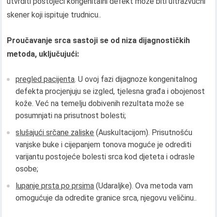
utvrditi postojeći kongenitalni defekt može biti ultrazvučni
skener koji ispituje trudnicu..
Proučavanje srca sastoji se od niza dijagnostičkih
metoda, uključujući:
pregled pacijenta
. U ovoj fazi dijagnoze kongenitalnog
defekta procjenjuju se izgled, tjelesna građa i obojenost
kože. Već na temelju dobivenih rezultata može se
posumnjati na prisutnost bolesti;
slušajući srčane zaliske
(Auskultacijom). Prisutnošću
vanjske buke i cijepanjem tonova moguće je odrediti
varijantu postojeće bolesti srca kod djeteta i odrasle
osobe;
lupanje prsta po prsima
(Udaraljke). Ova metoda vam
omogućuje da odredite granice srca, njegovu veličinu..