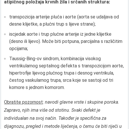
atipičnog položaja krvnih žila i srčanih struktura:
transpozicija arterije pluća i aorte (aorta se udaljava od
desne klijetke, a plućni trup s lijeve strane);
iscjedak aorte i trup plućne arterije iz jedne klijetke
(desno ili lijevo). Može biti potpuna, parcijalna s različitim
opcijama;
Taussig-Bing-ov sindrom, kombinacija visokog
ventrikularnog septalnog defekta s transpozicijom aorte,
hipertrofije lijevog plućnog trupa i desnog ventrikula,
čestog vaskularnog trupa, srca koje se sastoji od tri
komore s jednom komorom.
Obratite pozornost
:
navodi glavne vrste i skupine poroka.
Zapravo, njih ima više od stotinu. Svaki defekt je
individualan na svoj način. Također je specifična za
dijagnozu, pregled i metode liječenja, o čemu će biti riječi u