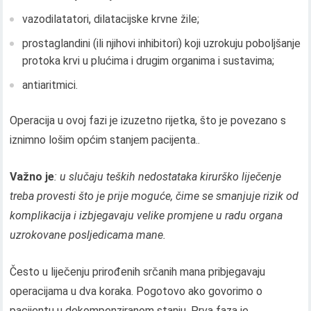
vazodilatatori, dilatacijske krvne žile;
prostaglandini (ili njihovi inhibitori) koji uzrokuju poboljšanje
protoka krvi u plućima i drugim organima i sustavima;
antiaritmici.
Operacija u ovoj fazi je izuzetno rijetka, što je povezano s
iznimno lošim općim stanjem pacijenta..
Važno je
: u slučaju teških nedostataka kirurško liječenje
treba provesti što je prije moguće, čime se smanjuje rizik od
komplikacija i izbjegavaju velike promjene u radu organa
uzrokovane posljedicama mane.
Često u liječenju prirođenih srčanih mana pribjegavaju
operacijama u dva koraka. Pogotovo ako govorimo o
pacijentu u dekompenziranom stanju. Prva faza je