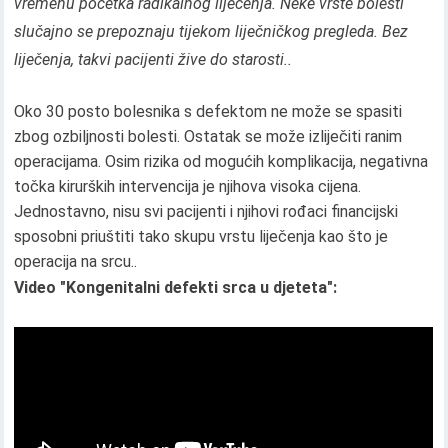
vremenu početka radikalnog liječenja. Neke vrste bolesti
slučajno se prepoznaju tijekom liječničkog pregleda. Bez
liječenja, takvi pacijenti žive do starosti..
Oko 30 posto bolesnika s defektom ne može se spasiti
zbog ozbiljnosti bolesti. Ostatak se može izliječiti ranim
operacijama. Osim rizika od mogućih komplikacija, negativna
točka kirurških intervencija je njihova visoka cijena.
Jednostavno, nisu svi pacijenti i njihovi rođaci financijski
sposobni priuštiti tako skupu vrstu liječenja kao što je
operacija na srcu..
Video "Kongenitalni defekti srca u djeteta":