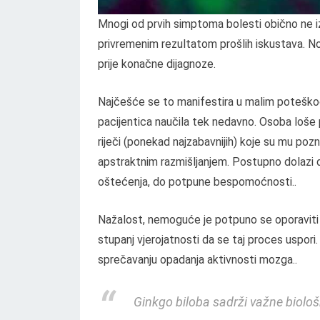
Mnogi od prvih simptoma bolesti obično ne iza
privremenim rezultatom prošlih iskustava. No, 
prije konačne dijagnoze.
Najčešće se to manifestira u malim poteškoća
pacijentica naučila tek nedavno. Osoba loše 
riječi (ponekad najzabavnijih) koje su mu po
apstraktnim razmišljanjem. Postupno dolazi 
oštećenja, do potpune bespomoćnosti..
Nažalost, nemoguće je potpuno se oporaviti od
stupanj vjerojatnosti da se taj proces uspo
sprečavanju opadanja aktivnosti mozga..
Ginkgo biloba sadrži važne biološki