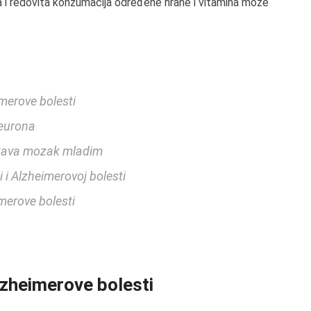
a i redovita konzumacija određene hrane i vitamina može
imerove bolesti
neurona
država mozak mladim
i i Alzheimerovoj bolesti
imerove bolesti
Alzheimerove bolesti