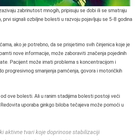
zivaju zabrinutost mnogih, pripisuju se dobi ili se smatraju
prvi signali ozbiljne bolesti u razvoju pojavljuju se 5-8 godina
ma, ako je potrebno, da se prisjetimo svih činjenica koje je
pamti nove informacije, može zaboraviti značenja pojedinih
znate. Pacijent može imati problema s koncentracijom i
do progresivnog smanjenja pamćenja, govora i motoričkih
 ove bolesti. Ali u ranim stadijima bolesti postoji veći
ri. Redovita uporaba ginkgo biloba tečajeva može pomoći u
 aktivne tvari koje doprinose stabilizaciji