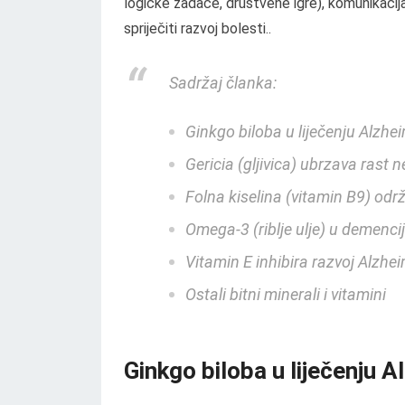
logičke zadaće, društvene igre), komunikacij
spriječiti razvoj bolesti..
Sadržaj članka:
Ginkgo biloba u liječenju Alzhe
Gericia (gljivica) ubrzava rast 
Folna kiselina (vitamin B9) o
Omega-3 (riblje ulje) u demencij
Vitamin E inhibira razvoj Alzhe
Ostali bitni minerali i vitamini
Ginkgo biloba u liječenju 