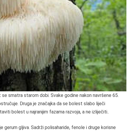
st se smatra starom dobi. Svake godine nakon navršene 65.
stručuje. Druga je značajka da se bolest slabo liječi
taviti bolest u najranijim fazama razvoja, a ne izliječiti..
e gerum gljiva. Sadrži polisaharide, fenole i druge korisne