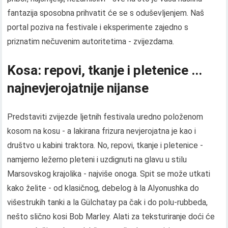
fantazija sposobna prihvatit će se s oduševljenjem. Naš
portal poziva na festivale i eksperimente zajedno s
priznatim nečuvenim autoritetima - zvijezdama.
Kosa: repovi, tkanje i pletenice ...
najnevjerojatnije nijanse
Predstaviti zvijezde ljetnih festivala uredno položenom
kosom na kosu - a lakirana frizura nevjerojatna je kao i
društvo u kabini traktora. No, repovi, tkanje i pletenice -
namjerno ležerno pleteni i uzdignuti na glavu u stilu
Marsovskog krajolika - najviše onoga. Spit se može utkati
kako želite - od klasičnog, debelog à la Alyonushka do
višestrukih tanki a la Gülchatay pa čak i do polu-rubbeda,
nešto slično kosi Bob Marley. Alati za teksturiranje doći će