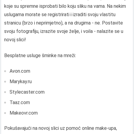
koje su spremne isprobati bilo koju sliku na vama. Na nekim
uslugama morate se registrirati i izraditi svoju vlastitu
stranicu (brzo i neprimjetno), a na drugima - ne. Postavite
svoju fotografiju, izrazite svoje želje, i voila - nalazite se u
novoj slici!
Besplatne usluge šminke na mreži:
Avon.com
Marykay.ru
Stylecaster.com
Taaz.com
Makeovr.com
Pokušavajući na novoj slici uz pomoć online make-upa,