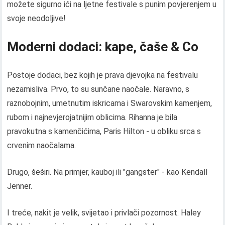
možete sigurno ići na ljetne festivale s punim povjerenjem u
svoje neodoljive!
Moderni dodaci: kape, čaše & Co
Postoje dodaci, bez kojih je prava djevojka na festivalu
nezamisliva. Prvo, to su sunčane naočale. Naravno, s
raznobojnim, umetnutim iskricama i Swarovskim kamenjem,
rubom i najnevjerojatnijim oblicima. Rihanna je bila
pravokutna s kamenčićima, Paris Hilton - u obliku srca s
crvenim naočalama.
Drugo, šeširi. Na primjer, kauboj ili "gangster" - kao Kendall
Jenner.
I treće, nakit je velik, svijetao i privlači pozornost. Haley