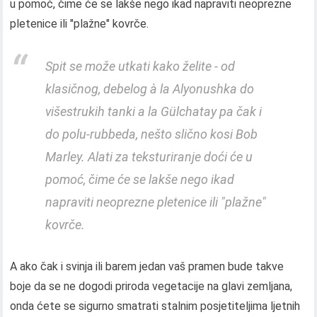
u pomoć, čime će se lakše nego ikad napraviti neoprezne
pletenice ili "plažne" kovrče.
Spit se može utkati kako želite - od
klasičnog, debelog à la Alyonushka do
višestrukih tanki a la Gülchatay pa čak i
do polu-rubbeda, nešto slično kosi Bob
Marley. Alati za teksturiranje doći će u
pomoć, čime će se lakše nego ikad
napraviti neoprezne pletenice ili "plažne"
kovrče.
A ako čak i svinja ili barem jedan vaš pramen bude takve
boje da se ne dogodi priroda vegetacije na glavi zemljana,
onda ćete se sigurno smatrati stalnim posjetiteljima ljetnih