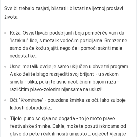
Sve bi trebalo zasjati, blistati i blistati na ljetnoj proslavi
života:
Koža: Osvjetljivači podebljanih boja pomoći će vam da
“istaknu” lice, s metalik vodećim pozicijama. Bronzer ne
samo da će kožu sjajiti, nego će i pomoći sakriti male
nedostatke..
Usne: metalik ovdje je samo uključen u obvezni program.
A ako želite blago razrijediti svoj briljant - u svakom
smislu - sliku, pokrijte usne neobičnom bojom ruža -
različitim plavo-zelenim nijansama na usluzi!
Oči: "Kromirane" - pouzdana šminka za oči. Iako su boje
ludosti dobrodošle..
Tijelo: puno se sjaja ne događa - to je moto prave
festivalske šminke. Dakle, možete posuti iskricama od
glave do pete i čak ih nositi umjesto ... odjeće! Vjerujte