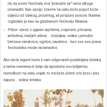
mi, na ovom festivalu ova "prerušiti se" neće nikoga
iznenaditi. Kao opciju: stavite na usku kožu poput kože -
odjeću od tankog, prozirnog, ali potpuno posute tkanine.
Izgledalo je kao na glazbenom festivalu Rihanna.
Pribor: obruč s sjajnim leptirima, cvijećem, pticama,
anđelima, mačjim ušima ... Izražajne, velike i prirodno
blistave narukvice, ogrlice, naušnice - bez sve ove prave
festivalske mode nezamislivo.
Ako niste sigurni hoće li vam odgovarati podebljana šminka,
a nema vremena ni želje da isprobate svu briljantnu
raznolikost na sebi, uvijek to možete učiniti vrlo brzo i bez
napora ... online šminka.