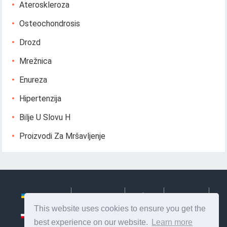
Ateroskleroza
Osteochondrosis
Drozd
Mrežnica
Enureza
Hipertenzija
Bilje U Slovu H
Proizvodi Za Mršavljenje
Українська
Български
Česky
Hrvatski
This website uses cookies to ensure you get the
Polski
Slovenský
Slovenščina
Сербиан
best experience on our website.
Learn more