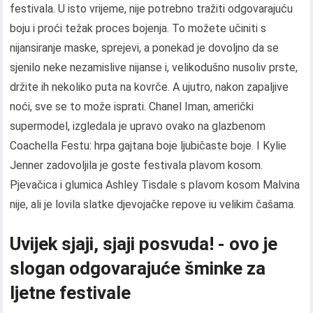
festivala. U isto vrijeme, nije potrebno tražiti odgovarajuću
boju i proći težak proces bojenja. To možete učiniti s
nijansiranje maske, sprejevi, a ponekad je dovoljno da se
sjenilo neke nezamislive nijanse i, velikodušno nusoliv prste,
držite ih nekoliko puta na kovrče. A ujutro, nakon zapaljive
noći, sve se to može isprati. Chanel Iman, američki
supermodel, izgledala je upravo ovako na glazbenom
Coachella Festu: hrpa gajtana boje ljubičaste boje. I Kylie
Jenner zadovoljila je goste festivala plavom kosom.
Pjevačica i glumica Ashley Tisdale s plavom kosom Malvina
nije, ali je lovila slatke djevojačke repove iu velikim čašama.
Uvijek sjaji, sjaji posvuda! - ovo je
slogan odgovarajuće šminke za
ljetne festivale