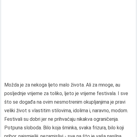
Možda je za nekoga ljeto malo života. Ali za mnoge, au
posljednje vrijeme za toliko, ljeto je vrijeme festivala. I sve
što se događa na ovim nesmotrenim okupljanjima je pravi
veliki život s vlastitim stilovima, idolima i, naravno, modom.
Festivali su dobri jer ne prihvaćaju nikakva ograničenja.
Potpuna sloboda. Bilo koja šminka, svaka frizura, bilo koji
pribor, najsmjeliji, nezamislivi - sve na što je vaša nasilna