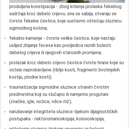
produljena konstipacija - zbog kršenja prolaska fekalnog
sadržaja kroz debelo crijevo, ona se sabija, stvaraju se
čvrste fekalne čestice, koje sustavno oštećuju sluznicu
sigmoidnog kolona;
fekalno kamenje - čvrste velike čestice, koje nastaju
uslijed zbijanja fecesa kao posljedica raznih bolesti
debelog crijeva ili njegovih starosnih promjena;
prolazak kroz debelo crijevo čestica čvrste hrane koje su
ostale neprobavljene (riblje kosti, fragmenti životinjskih
kostiju, plodne kosti);
traumatizacija sigmoidne sluznice stranim čvrstim
predmetima koji su slučajno ili namjerno progutani
(značke, igle, nožice, vilice itd.);
narušavanje integriteta sluznice tijekom dijagnostičkih
postupaka - rektoromanoskopija, kolonoskopija;
oštećenje sluznice tijekom operacije za bolesti