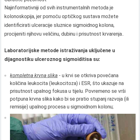
Najinformativniji od svih instrumentalnih metoda je
kolonoskopija, jer pomoću optičkog sustava možete
identificirati ulceracije sluznice sigmoidnog kolona, ​​
procijeniti njihovu veličinu, dubinu i prisutnost krvarenja..
Laboratorijske metode istraživanja uključene u
dijagnostiku ulceroznog sigmoiditisa su:
kompletna krvna slika
- u krvi se otkriva povećana
količina leukocita (leukocitoza) i ESR, što ukazuje na
prisutnost upalnog fokusa u tijelu. Povremeno se vrši
potpuna krvna slika kako bi se pratio stupanj razvoja (ili
remisije) upalnog procesa u sigmoidnom kolonu;