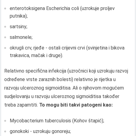
enterotoksigena Escherichia coli (uzrokuje proljev
putnika);
sartsiny;
salmonele;
okrugli crv, rjeđe - ostali crijevni crvi (svinjetina i bikova
trakavica, mačak i druge).
Relativno specifična infekcija (uzročnici koji uzrokuju razvoj
određene vrste zaraznih bolesti) relativno je rijetka u
razvoju ulceroznog sigmoiditisa. Ali o njihovom mogućem
sudjelovanju u razvoju ulceroznog sigmoiditisa također
treba zapamtiti.
To mogu biti takvi patogeni kao:
Mycobacterium tuberculosis (Kohov štapić);
gonokoki - uzrokuju gonoreju;