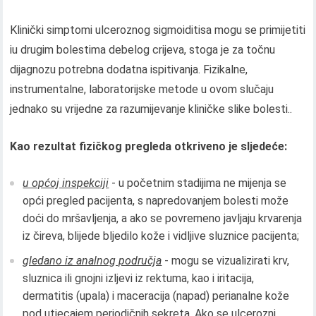
Klinički simptomi ulceroznog sigmoiditisa mogu se primijetiti
iu drugim bolestima debelog crijeva, stoga je za točnu
dijagnozu potrebna dodatna ispitivanja. Fizikalne,
instrumentalne, laboratorijske metode u ovom slučaju
jednako su vrijedne za razumijevanje kliničke slike bolesti..
Kao rezultat fizičkog pregleda otkriveno je sljedeće:
u općoj inspekciji
- u početnim stadijima ne mijenja se
opći pregled pacijenta, s napredovanjem bolesti može
doći do mršavljenja, a ako se povremeno javljaju krvarenja
iz čireva, blijede bljedilo kože i vidljive sluznice pacijenta;
gledano iz analnog područja
- mogu se vizualizirati krv,
sluznica ili gnojni izljevi iz rektuma, kao i iritacija,
dermatitis (upala) i maceracija (napad) perianalne kože
pod utjecajem periodičnih sekreta. Ako se ulcerozni