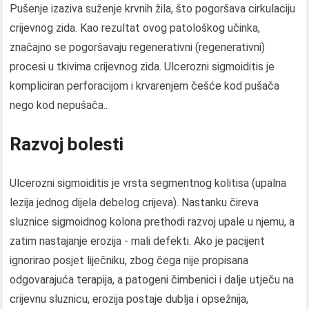
Pušenje izaziva suženje krvnih žila, što pogoršava cirkulaciju
crijevnog zida. Kao rezultat ovog patološkog učinka,
značajno se pogoršavaju regenerativni (regenerativni)
procesi u tkivima crijevnog zida. Ulcerozni sigmoiditis je
kompliciran perforacijom i krvarenjem češće kod pušača
nego kod nepušača..
Razvoj bolesti
Ulcerozni sigmoiditis je vrsta segmentnog kolitisa (upalna
lezija jednog dijela debelog crijeva). Nastanku čireva
sluznice sigmoidnog kolona prethodi razvoj upale u njemu, a
zatim nastajanje erozija - mali defekti. Ako je pacijent
ignorirao posjet liječniku, zbog čega nije propisana
odgovarajuća terapija, a patogeni čimbenici i dalje utječu na
crijevnu sluznicu, erozija postaje dublja i opsežnija,