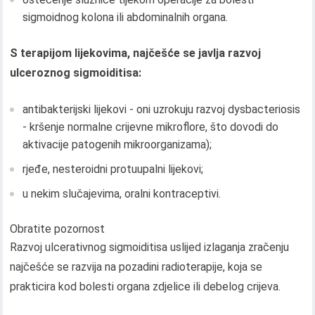
sigmoidnog kolona ili abdominalnih organa.
S terapijom lijekovima, najčešće se javlja razvoj
ulceroznog sigmoiditisa:
antibakterijski lijekovi - oni uzrokuju razvoj dysbacteriosis
- kršenje normalne crijevne mikroflore, što dovodi do
aktivacije patogenih mikroorganizama);
rjeđe, nesteroidni protuupalni lijekovi;
u nekim slučajevima, oralni kontraceptivi.
Obratite pozornost
Razvoj ulcerativnog sigmoiditisa uslijed izlaganja zračenju
najčešće se razvija na pozadini radioterapije, koja se
prakticira kod bolesti organa zdjelice ili debelog crijeva.