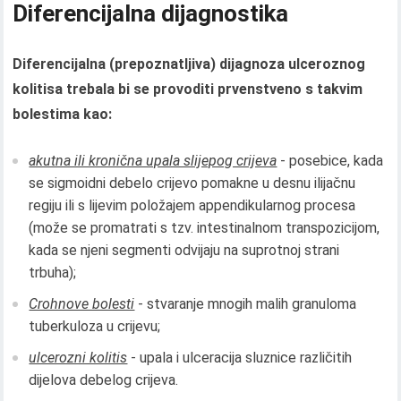
Diferencijalna dijagnostika
Diferencijalna (prepoznatljiva) dijagnoza ulceroznog
kolitisa trebala bi se provoditi prvenstveno s takvim
bolestima kao:
akutna ili kronična upala slijepog crijeva
- posebice, kada
se sigmoidni debelo crijevo pomakne u desnu ilijačnu
regiju ili s lijevim položajem appendikularnog procesa
(može se promatrati s tzv. intestinalnom transpozicijom,
kada se njeni segmenti odvijaju na suprotnoj strani
trbuha);
Crohnove bolesti
- stvaranje mnogih malih granuloma
tuberkuloza u crijevu;
ulcerozni kolitis
- upala i ulceracija sluznice različitih
dijelova debelog crijeva.