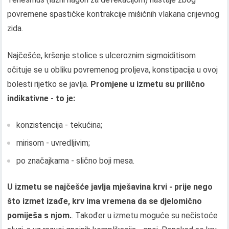
povremene spastičke kontrakcije mišićnih vlakana crijevnog
zida.
Najčešće, kršenje stolice s ulceroznim sigmoiditisom
očituje se u obliku povremenog proljeva, konstipacija u ovoj
bolesti rijetko se javlja.
Promjene u izmetu su prilično
indikativne - to je:
konzistencija - tekućina;
mirisom - uvredljivim;
po značajkama - slično boji mesa.
U izmetu se najčešće javlja mješavina krvi - prije nego
što izmet izađe, krv ima vremena da se djelomično
pomiješa s njom.
. Također u izmetu moguće su nečistoće