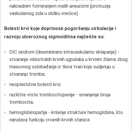
naknadnim formiranjem malih aneurizmi (protruzija
vaskularnog zida u obliku vrećice).
Bolesti krvi koje doprinose pogoršanju cirkulacije i
razvoju ulceroznog sigmoiditisa najčešće su:
DIC sindrom (diseminirano intravaskularno sklapanje) -
stvaranje višestrukih krvnih ugrušaka u krvnim žilama zbog
masovnog oslobađanja iz tkiva tvari koje sudjeluju u
stvaranju tromba;
neoplastične bolesti krvi;
različite vrste trombocitopenije - smanjenje broja
trombocita;
hemoglobinopatija - kršenje strukture hemoglobina, što
narušava funkciju crvenih krvnih stanica