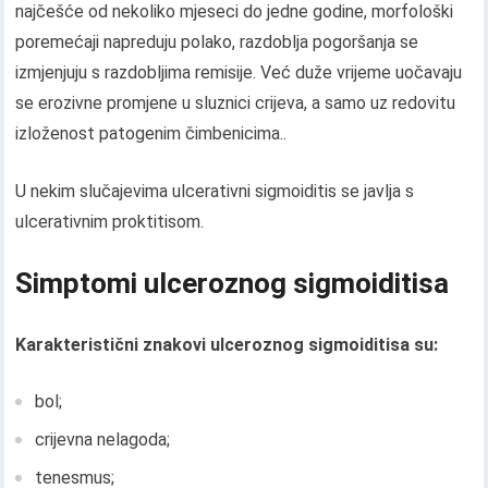
najčešće od nekoliko mjeseci do jedne godine, morfološki
poremećaji napreduju polako, razdoblja pogoršanja se
izmjenjuju s razdobljima remisije. Već duže vrijeme uočavaju
se erozivne promjene u sluznici crijeva, a samo uz redovitu
izloženost patogenim čimbenicima..
U nekim slučajevima ulcerativni sigmoiditis se javlja s
ulcerativnim proktitisom.
Simptomi ulceroznog sigmoiditisa
Karakteristični znakovi ulceroznog sigmoiditisa su:
bol;
crijevna nelagoda;
tenesmus;