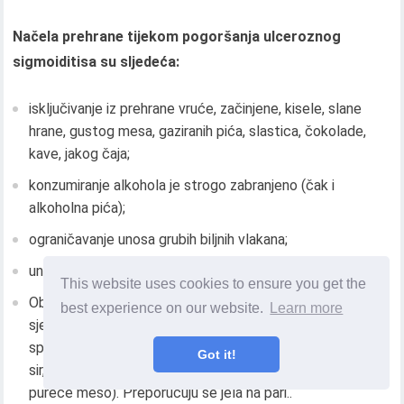
Načela prehrane tijekom pogoršanja ulceroznog
sigmoiditisa su sljedeća:
isključivanje iz prehrane vruće, začinjene, kisele, slane
hrane, gustog mesa, gaziranih pića, slastica, čokolade,
kave, jakog čaja;
konzumiranje alkohola je strogo zabranjeno (čak i
alkoholna pića);
ograničavanje unosa grubih biljnih vlakana;
unos hrane 5-6 puta dnevno, u malim porcijama;
This website uses cookies to ensure you get the
Obrok se temelji na nekuhanim juhama, krem ​​juhama, ribi,
best experience on our website.
Learn more
sjeckanom povrću i nezaslađenim plodovima (kako bi se
spriječilo povećanje proizvodnje plina), domaći ne-kiseli
Got it!
sir, jela od isjeckanog dijetnog mesa (piletina, teletina,
pureće meso). Preporučuju se jela na pari..