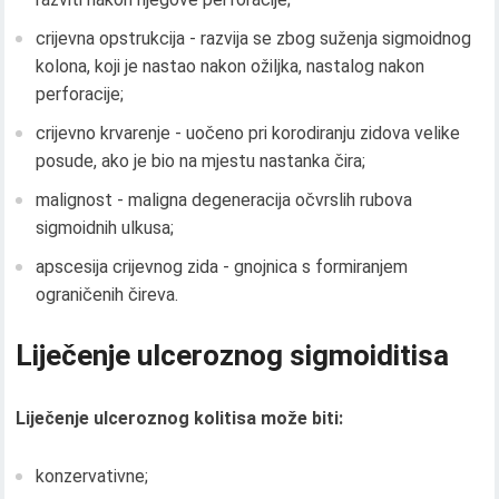
crijevna opstrukcija - razvija se zbog suženja sigmoidnog
kolona, ​​koji je nastao nakon ožiljka, nastalog nakon
perforacije;
crijevno krvarenje - uočeno pri korodiranju zidova velike
posude, ako je bio na mjestu nastanka čira;
malignost - maligna degeneracija očvrslih rubova
sigmoidnih ulkusa;
apscesija crijevnog zida - gnojnica s formiranjem
ograničenih čireva.
Liječenje ulceroznog sigmoiditisa
Liječenje ulceroznog kolitisa može biti:
konzervativne;