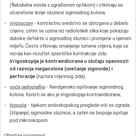
(fleksibilna sonda s ugrađenom optikom) i otkrivaju se
ulcerativne lezije sluznice sigmoidnog kolona;
irrigoscopy
- kontrastno sredstvo se ubrizgava u debelo
crijevo, zatim se uzima niz radioloških slika koje pokazuju
duboke defekte u sigmoidnoj sluznici i promjene u njenom
reljefu. Često otkrivaju smanjenje lumena crijeva, koje se
razvija kao rezultat spastičke kontrakcije zida..
Irrigoskopija je kontraindicirana u slučaju opasnosti
od razvoja megacolona (uvećanje sigmoide) i
perforacije
(ruptura crijevnog zida);
opća radiografija
- Rendgensko ispitivanje sigmoidnog
kolona. Koristi se ako je irrigoskopija kontraindicirana;
biopsija
- tijekom endoskopskog pregleda vrši se ograda
(štipanje) sigmoidne sluznice, a zatim se biopsija ispituje
pod mikroskopom.
Obratite pozornost