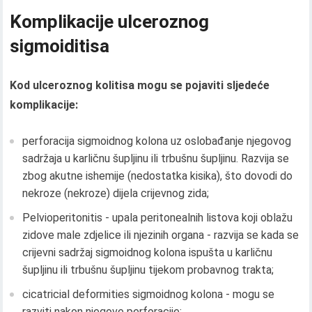
Komplikacije ulceroznog
sigmoiditisa
Kod ulceroznog kolitisa mogu se pojaviti sljedeće
komplikacije:
perforacija sigmoidnog kolona uz oslobađanje njegovog
sadržaja u karličnu šupljinu ili trbušnu šupljinu. Razvija se
zbog akutne ishemije (nedostatka kisika), što dovodi do
nekroze (nekroze) dijela crijevnog zida;
Pelvioperitonitis - upala peritonealnih listova koji oblažu
zidove male zdjelice ili njezinih organa - razvija se kada se
crijevni sadržaj sigmoidnog kolona ispušta u karličnu
šupljinu ili trbušnu šupljinu tijekom probavnog trakta;
cicatricial deformities sigmoidnog kolona - mogu se
razviti nakon njegove perforacije;