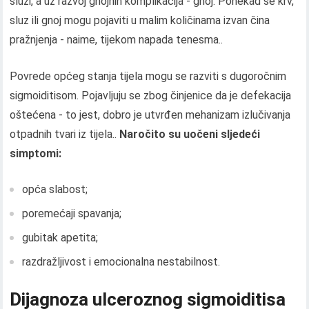
sluzi, a uz razvoj gnojnih komplikacija - gnoj. Ponekad se krv,
sluz ili gnoj mogu pojaviti u malim količinama izvan čina
pražnjenja - naime, tijekom napada tenesma..
Povrede općeg stanja tijela mogu se razviti s dugoročnim
sigmoiditisom. Pojavljuju se zbog činjenice da je defekacija
oštećena - to jest, dobro je utvrđen mehanizam izlučivanja
otpadnih tvari iz tijela..
Naročito su uočeni sljedeći
simptomi:
opća slabost;
poremećaji spavanja;
gubitak apetita;
razdražljivost i emocionalna nestabilnost.
Dijagnoza ulceroznog sigmoiditisa