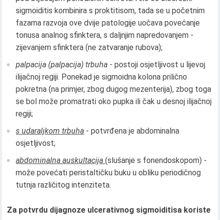
sigmoiditis kombinira s proktitisom, tada se u početnim
fazama razvoja ove dvije patologije uočava povećanje
tonusa analnog sfinktera, s daljnjim napredovanjem -
zijevanjem sfinktera (ne zatvaranje rubova);
palpacija (palpacija) trbuha
- postoji osjetljivost u lijevoj
ilijačnoj regiji. Ponekad je sigmoidna kolona prilično
pokretna (na primjer, zbog dugog mezenterija), zbog toga
se bol može promatrati oko pupka ili čak u desnoj ilijačnoj
regiji;
s udaraljkom trbuha
- potvrđena je abdominalna
osjetljivost;
abdominalna auskultacija
(slušanje s fonendoskopom) -
može povećati peristaltičku buku u obliku periodičnog
tutnja različitog intenziteta.
Za potvrdu dijagnoze ulcerativnog sigmoiditisa koriste