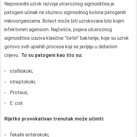
Neposredni uzrok razvoja ulceroznog sigmoiditisa je
patogeni učinak na sluznicu sigmoidnog kolona patogenih
mikroorganizama. Bolest može biti uzrokovana bilo kojim
infektivnim agensom. Najčešće, pojava ulceroznog
sigmoiditisa izaziva klasične "četiri" bakterije, koje su uzrok
gotovo svih upalnih procesa koji se javljaju u debelom
crijevu..
To su patogeni kao što su:
stafilokoki;
streptokoki;
Proteus;
E. coli.
Rijetko provokativan trenutak može učiniti:
fekalni enterokoki;