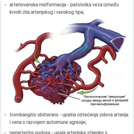
arteriovenska malformacija - patološka veza između
krvnih žila arterijskog i venskog tipa;
trombangitis obliterans - upalna oštećenja zidova arterija
i vena s razvojem autoimune agresije;
periarteritis nodosa - upala arterijske stijenke s