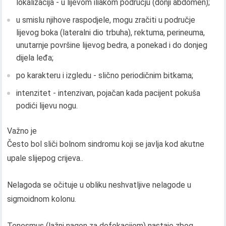
lokalizacija - u lijevom iliakom području (donji abdomen);
u smislu njihove raspodjele, mogu zračiti u područje
lijevog boka (lateralni dio trbuha), rektuma, perineuma,
unutarnje površine lijevog bedra, a ponekad i do donjeg
dijela leđa;
po karakteru i izgledu - slično periodičnim bitkama;
intenzitet - intenzivan, pojačan kada pacijent pokuša
podići lijevu nogu.
Važno je
Često bol sliči bolnom sindromu koji se javlja kod akutne
upale slijepog crijeva..
Nelagoda se očituje u obliku neshvatljive nelagode u
sigmoidnom kolonu.
Tenesmus (lažni nagon za defekacijom) nastaje zbog