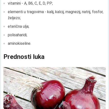
vitamini - A, B6, C, E, D, PP;
elementi u tragovima - kalij, kalcij, magnezij, natrij, fosfor,
željezo;
eterična ulja;
polisaharidi;
aminokiseline.
Prednosti luka