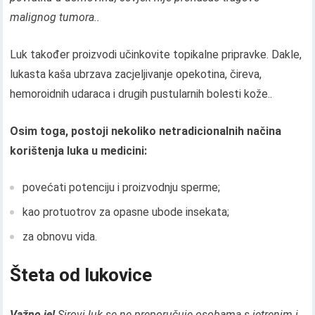
malignog tumora..
Luk također proizvodi učinkovite topikalne pripravke. Dakle,
lukasta kaša ubrzava zacjeljivanje opekotina, čireva,
hemoroidnih udaraca i drugih pustularnih bolesti kože..
Osim toga, postoji nekoliko netradicionalnih načina
korištenja luka u medicini:
povećati potenciju i proizvodnju sperme;
kao protuotrov za opasne ubode insekata;
za obnovu vida.
Šteta od lukovice
Važno je!
Sirovi luk se ne preporučuje osobama s jetrenim i