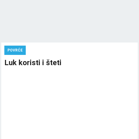
POVRĆE
Luk koristi i šteti