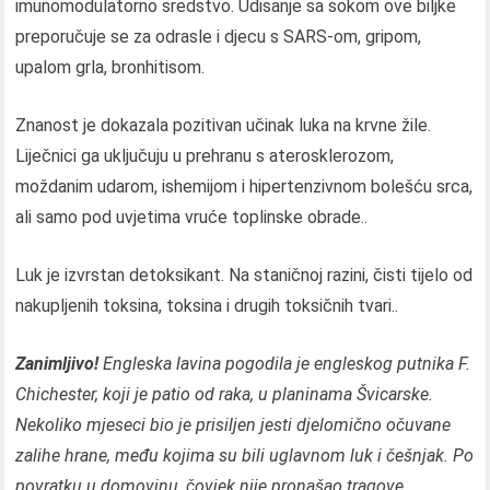
imunomodulatorno sredstvo. Udisanje sa sokom ove biljke
preporučuje se za odrasle i djecu s SARS-om, gripom,
upalom grla, bronhitisom.
Znanost je dokazala pozitivan učinak luka na krvne žile.
Liječnici ga uključuju u prehranu s aterosklerozom,
moždanim udarom, ishemijom i hipertenzivnom bolešću srca,
ali samo pod uvjetima vruće toplinske obrade..
Luk je izvrstan detoksikant. Na staničnoj razini, čisti tijelo od
nakupljenih toksina, toksina i drugih toksičnih tvari..
Zanimljivo!
Engleska lavina pogodila je engleskog putnika F.
Chichester, koji je patio od raka, u planinama Švicarske.
Nekoliko mjeseci bio je prisiljen jesti djelomično očuvane
zalihe hrane, među kojima su bili uglavnom luk i češnjak. Po
povratku u domovinu, čovjek nije pronašao tragove