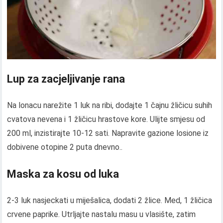
Lup za zacjeljivanje rana
Na lonacu narežite 1 luk na ribi, dodajte 1 čajnu žličicu suhih
cvatova nevena i 1 žličicu hrastove kore. Ulijte smjesu od
200 ml, inzistirajte 10-12 sati. Napravite gazione losione iz
dobivene otopine 2 puta dnevno..
Maska za kosu od luka
2-3 luk nasjeckati u miješalica, dodati 2 žlice. Med, 1 žličica
crvene paprike. Utrljajte nastalu masu u vlasište, zatim