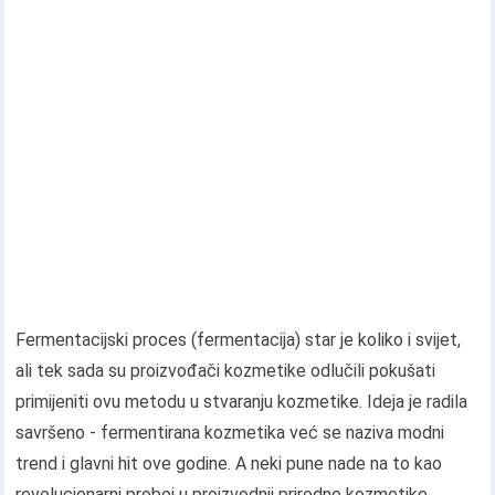
Fermentacijski proces (fermentacija) star je koliko i svijet,
ali tek sada su proizvođači kozmetike odlučili pokušati
primijeniti ovu metodu u stvaranju kozmetike. Ideja je radila
savršeno - fermentirana kozmetika već se naziva modni
trend i glavni hit ove godine. A neki pune nade na to kao
revolucionarni proboj u proizvodnji prirodne kozmetike..