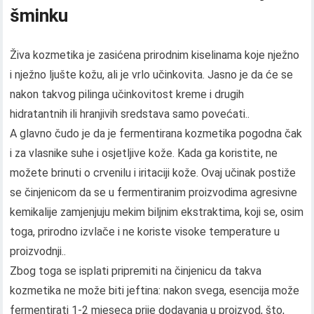
šminku
Živa kozmetika je zasićena prirodnim kiselinama koje nježno
i nježno ljušte kožu, ali je vrlo učinkovita. Jasno je da će se
nakon takvog pilinga učinkovitost kreme i drugih
hidratantnih ili hranjivih sredstava samo povećati..
A glavno čudo je da je fermentirana kozmetika pogodna čak
i za vlasnike suhe i osjetljive kože. Kada ga koristite, ne
možete brinuti o crvenilu i iritaciji kože. Ovaj učinak postiže
se činjenicom da se u fermentiranim proizvodima agresivne
kemikalije zamjenjuju mekim biljnim ekstraktima, koji se, osim
toga, prirodno izvlače i ne koriste visoke temperature u
proizvodnji..
Zbog toga se isplati pripremiti na činjenicu da takva
kozmetika ne može biti jeftina: nakon svega, esencija može
fermentirati 1-2 mjeseca prije dodavanja u proizvod, što,