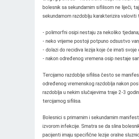
bolesnik sa sekundarnim sifilisom ne liječi, t
sekundarnom razdoblju karakterizira valoviti t
- polimorfni osipi nestaju za nekoliko tjedana
- neko vrijeme postoji potpuno odsustvo vanj
- dolazi do recidiva lezija koje će imati svoje
- nakon određenog vremena osip nestaje sa
Tercijarno razdoblje sifilisa često se manifest
određenog vremenskog razdoblja nakon poslj
razdoblja u nekim slučajevima traje 2-3 godi
tercijarnog sifilisa.
Bolesnici s primarnim i sekundarnim manifestac
izvorom infekcije. Smatra se da slina bolesni
pacijenti imaju specifične lezije oralne sluzn