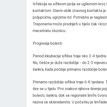
Infekcija sa sifilisom javlja se uglavnom k
kontaktom. Glavni oblik izravnog kontakta je
poljupcima, ugrizima itd. Potrebno je naglasi
Treponema može prodrijeti u tijelo čak i kroz
maceriranu sluznicu..
Progresija bolesti
Period inkubacije sifilisa traje oko 3-4 tjed
No, češće je duže razdoblje - do 2-3 mjeseca
šankra, kada počinje primarno razdoblje boles
Primarno razdoblje sifilisa traje 6-8 tjedana.
šire se u tijelu. Prvi znakovi njihova širenja 
bolesti, šankra, dok se regionalni limfni čv
naziva se skleradenitis. U početku je limfaden