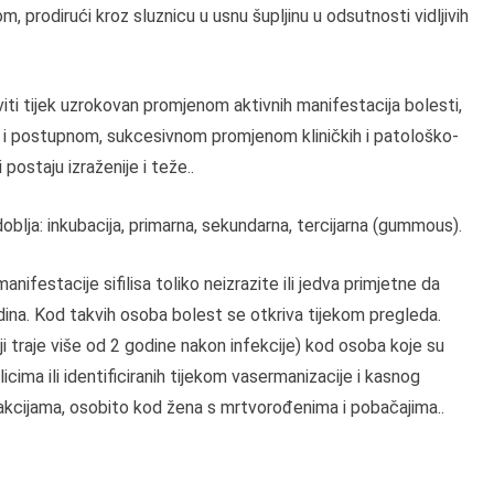
 prodirući kroz sluznicu u usnu šupljinu u odsutnosti vidljivih
loviti tijek uzrokovan promjenom aktivnih manifestacija bolesti,
ja i postupnom, sukcesivnom promjenom kliničkih i patološko-
ostaju izraženije i teže..
zdoblja: inkubacija, primarna, sekundarna, tercijarna (gummous).
ifestacije sifilisa toliko neizrazite ili jedva primjetne da
odina. Kod takvih osoba bolest se otkriva tijekom pregleda.
(koji traje više od 2 godine nakon infekcije) kod osoba koje su
icima ili identificiranih tijekom vasermanizacije i kasnog
eakcijama, osobito kod žena s mrtvorođenima i pobačajima..