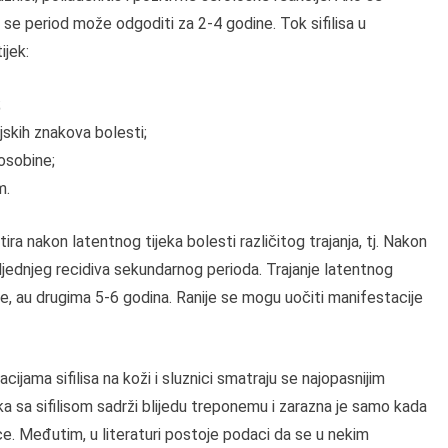
aj se period može odgoditi za 2-4 godine. Tok sifilisa u
ijek:
;
skih znakova bolesti;
 osobine;
m.
ira nakon latentnog tijeka bolesti različitog trajanja, tj. Nakon
ednjeg recidiva sekundarnog perioda. Trajanje latentnog
ne, au drugima 5-6 godina. Ranije se mogu uočiti manifestacije
ijama sifilisa na koži i sluznici smatraju se najopasnijim
ka sa sifilisom sadrži blijedu treponemu i zarazna je samo kada
ice. Međutim, u literaturi postoje podaci da se u nekim