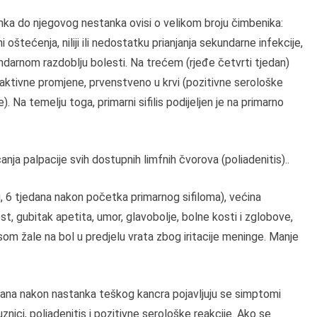
nka do njegovog nestanka ovisi o velikom broju čimbenika:
i oštećenja, niliji ili nedostatku prianjanja sekundarne infekcije,
ndarnom razdoblju bolesti. Na trećem (rjeđe četvrti tjedan)
eaktivne promjene, prvenstveno u krvi (pozitivne serološke
 Na temelju toga, primarni sifilis podijeljen je na primarno
ja palpacije svih dostupnih limfnih čvorova (poliadenitis)..
ku, 6 tjedana nakon početka primarnog sifiloma), većina
t, gubitak apetita, umor, glavobolje, bolne kosti i zglobove,
isom žale na bol u predjelu vrata zbog iritacije meninge. Manje
tjedana nakon nastanka teškog kancra pojavljuju se simptomi
uznici, poliadenitis i pozitivne serološke reakcije. Ako se