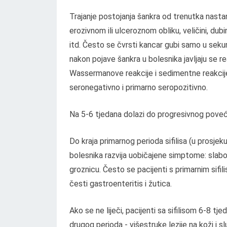
Trajanje postojanja šankra od trenutka nasta
erozivnom ili ulceroznom obliku, veličini, dubin
itd. Često se čvrsti kancar gubi samo u seku
nakon pojave šankra u bolesnika javljaju se r
Wassermanove reakcije i sedimentne reakcije).
seronegativno i primarno seropozitivno.
Na 5-6 tjedana dolazi do progresivnog povećan
Do kraja primarnog perioda sifilisa (u prosje
bolesnika razvija uobičajene simptome: slabos
groznicu. Često se pacijenti s primarnim sifil
česti gastroenteritis i žutica.
Ako se ne liječi, pacijenti sa sifilisom 6-8 
drugog perioda - višestruke lezije na koži i sl