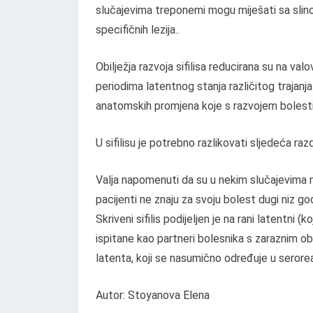
slučajevima treponemi mogu miješati sa slinom,
specifičnih lezija..
Obilježja razvoja sifilisa reducirana su na va
periodima latentnog stanja različitog trajan
anatomskih promjena koje s razvojem bolesti p
U sifilisu je potrebno razlikovati sljedeća ra
Valja napomenuti da su u nekim slučajevima man
pacijenti ne znaju za svoju bolest dugi niz g
Skriveni sifilis podijeljen je na rani latentni 
ispitane kao partneri bolesnika s zaraznim obl
latenta, koji se nasumično određuje u seror
Autor: Stoyanova Elena