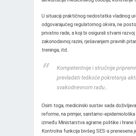
U situaciji praktičnog nedostatka vladinog u
odgovarajućeg regulatornog okvira, ne postoji n
privatno rade, a koji bi osigurali stvarni raz
zakonodavnoj razini, rješavanjem pravnih pi
treninga, itd..
Kompetentnije i stručnije pripremne
prevladati teškoće pokretanja akti
svakodnevnom radu..
Osim toga, medicinski sustav sada doživljava
reforme, na primjer, sanitarno-epidemiološka 
između Ministarstva agrarne politike i hrane Uk
Kontrolna funkcija bivšeg SES-a prenesena je