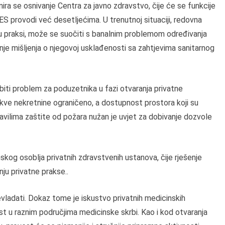
ira se osnivanje Centra za javno zdravstvo, čije će se funkcije
ES provodi već desetljećima. U trenutnoj situaciji, redovna
, u praksi, može se suočiti s banalnim problemom određivanja
vanje mišljenja o njegovoj usklađenosti sa zahtjevima sanitarnog
iti problem za poduzetnika u fazi otvaranja privatne
akve nekretnine ograničeno, a dostupnost prostora koji su
avilima zaštite od požara nužan je uvjet za dobivanje dozvole
inskog osoblja privatnih zdravstvenih ustanova, čije rješenje
nju privatne prakse..
evladati. Dokaz tome je iskustvo privatnih medicinskih
st u raznim područjima medicinske skrbi. Kao i kod otvaranja