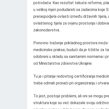
potrošača. Kao rezultat tekuće reforme, plan
u velikoj mjeri podudarati sa zadacima koje S
preraspodjela ovlasti između državnih tijela
ovlaštenog tijela za ovjeru prostorija i dobi
zakonodavstva..
Ponovno traženje prikladnog prostora može b
medicinske prakse, budući da je tržište za t
odobreni u skladu sa sanitarnim normama i pr
od Ministarstva zdravstva Ukrajine.
Tu je i pitanje redovitog certificiranja medic
treba odmah pronaći pri organiziranju i otvara
To jest, postoje problemi, ali oni se mogu pr
struktura koje su već dokazale svoju održivo