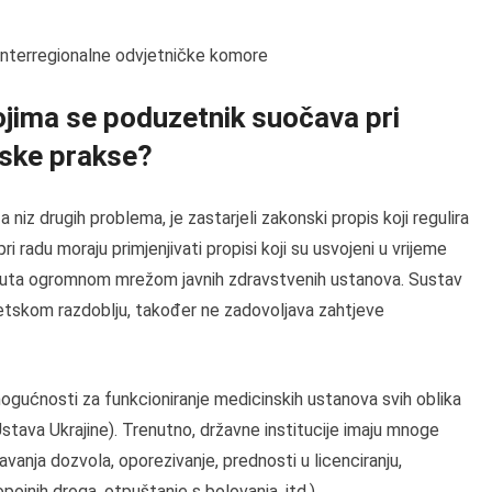
 Interregionalne odvjetničke komore
kojima se poduzetnik suočava pri
nske prakse?
 niz drugih problema, je zastarjeli zakonski propis koji regulira
radu moraju primjenjivati ​​propisi koji su usvojeni u vrijeme
isnuta ogromnom mrežom javnih zdravstvenih ustanova. Sustav
ovjetskom razdoblju, također ne zadovoljava zahtjeve
gućnosti za funkcioniranje medicinskih ustanova svih oblika
stava Ukrajine). Trenutno, državne institucije imaju mnoge
anja dozvola, oporezivanje, prednosti u licenciranju,
pojnih droga, otpuštanje s bolovanja, itd.).