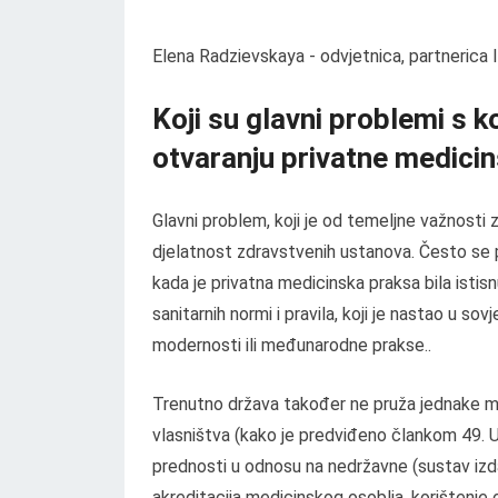
Elena Radzievskaya - odvjetnica, partnerica
Koji su glavni problemi s 
otvaranju privatne medici
Glavni problem, koji je od temeljne važnosti za
djelatnost zdravstvenih ustanova. Često se pri 
kada je privatna medicinska praksa bila ist
sanitarnih normi i pravila, koji je nastao u s
modernosti ili međunarodne prakse..
Trenutno država također ne pruža jednake mo
vlasništva (kako je predviđeno člankom 49. U
prednosti u odnosu na nedržavne (sustav izdav
akreditacija medicinskog osoblja, korištenje o