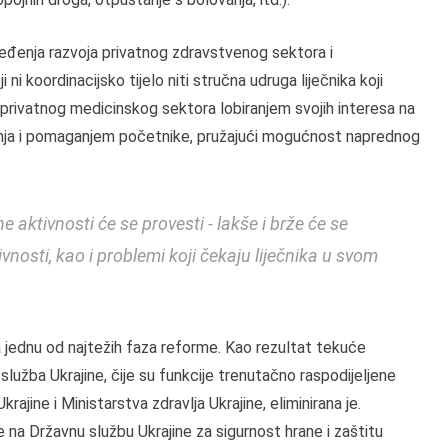
ređenja razvoja privatnog zdravstvenog sektora i
i koordinacijsko tijelo niti stručna udruga liječnika koji
voj privatnog medicinskog sektora lobiranjem svojih interesa na
tanja i pomaganjem početnike, pružajući mogućnost naprednog
 aktivnosti će se provesti - lakše i brže će se
vnosti, kao i problemi koji čekaju liječnika u svom
 jednu od najtežih faza reforme. Kao rezultat tekuće
služba Ukrajine, čije su funkcije trenutačno raspodijeljene
rajine i Ministarstva zdravlja Ukrajine, eliminirana je.
 na Državnu službu Ukrajine za sigurnost hrane i zaštitu