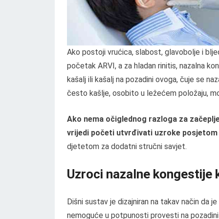
Ako postoji vrućica, slabost, glavobolje i bljedi
početak ARVI, a za hladan rinitis, nazalna kon
kašalj ili kašalj na pozadini ovoga, čuje se naz
često kašlje, osobito u ležećem položaju, mož
Ako nema očiglednog razloga za začepljen
vrijedi početi utvrđivati ​​uzroke posjetom 
djetetom za dodatni stručni savjet.
Uzroci nazalne kongestije 
Dišni sustav je dizajniran na takav način da j
nemoguće u potpunosti provesti na pozadini z