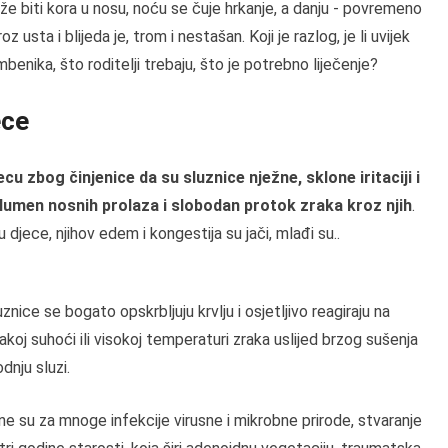
že biti kora u nosu, noću se čuje hrkanje, a danju - povremeno
 usta i blijeda je, trom i nestašan. Koji je razlog, je li uvijek
imbenika, što roditelji trebaju, što je potrebno liječenje?
ece
cu zbog činjenice da su sluznice nježne, sklone iritaciji i
umen nosnih prolaza i slobodan protok zraka kroz njih
.
djece, njihov edem i kongestija su jači, mlađi su..
uznice se bogato opskrbljuju krvlju i osjetljivo reagiraju na
akoj suhoći ili visokoj temperaturi zraka uslijed brzog sušenja
dnju sluzi.
čne su za mnoge infekcije virusne i mikrobne prirode, stvaranje