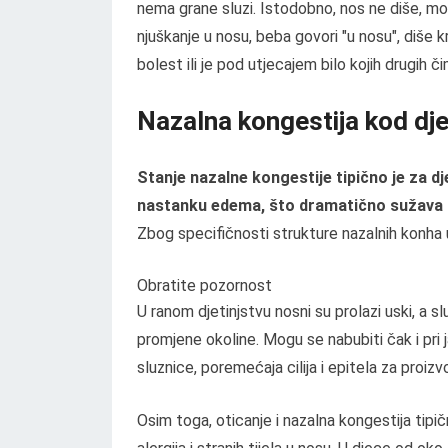
nema grane sluzi. Istodobno, nos ne diše, mo
njuškanje u nosu, beba govori "u nosu", diše kroz
bolest ili je pod utjecajem bilo kojih drugih č
Nazalna kongestija kod dj
Stanje nazalne kongestije tipično je za dje
nastanku edema, što dramatično sužava l
Zbog specifičnosti strukture nazalnih konha u 
Obratite pozornost
U ranom djetinjstvu nosni su prolazi uski, a sl
promjene okoline. Mogu se nabubiti čak i pri j
sluznice, poremećaja cilija i epitela za proizvo
Osim toga, oticanje i nazalna kongestija tipi