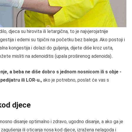
lo, djeca su hirovita ili letargična, to je najvjerojatnije
gestija i edemi su tipični na početku bez balega. Ako postoji i
alna kongestija i dolazi do guljenja, dijete diše kroz usta,
ete misliti na adenoiditis (upala proširenog adenoida)..
je, a beba ne diše dobro s jednom nosnicom ili s obje -
pedijatru ili LOR-u.,
ako je potrebno, poslat će vas s
kod djece
e nosno disanje optimalno i zdravo, ugodno disanje, a ako ga je
agušenja ili oticanja nosa kod djece, izražena nelagoda i