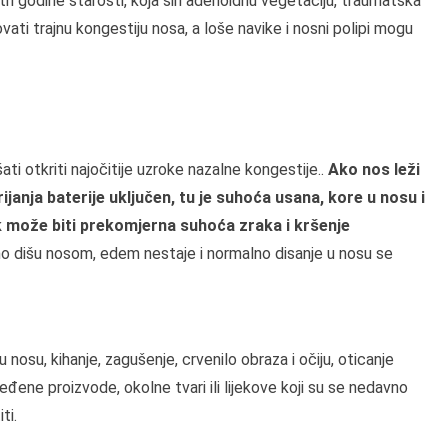
o tri godine starosti, koja širi adenoidnu vegetaciju, traumatska
ti trajnu kongestiju nosa, a loše navike i nosni polipi mogu
ati otkriti najočitije uzroke nazalne kongestije..
Ako nos leži
janja baterije uključen, tu je suhoća usana, kore u nosu i
k može biti prekomjerna suhoća zraka i kršenje
tiho dišu nosom, edem nestaje i normalno disanje u nosu se
 nosu, kihanje, zagušenje, crvenilo obraza i očiju, oticanje
eđene proizvode, okolne tvari ili lijekove koji su se nedavno
ti.