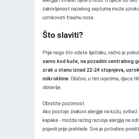
alergija i stranih tijela u nosu. U djece od ok
zakrivljenost nazalnog septuma može uzrokova
uzrokovati traumu nosa..
Što slaviti?
Prije nego što odete liječniku, važno je pokuš
samo kod kuće, na pozadini centralnog gri
zrak u stanu iznad 22-24 stupnjeva, uzro
mikroklime
. Obično, u tim uvjetima, djeca 
obnavlja..
Obratite pozornost
Ako postoje znakovi alergije na kožu, svrbež u
kapaka - možda razlog razvoja alergija na odr
pojavili prije prehlade. Sve je potrebno poništi