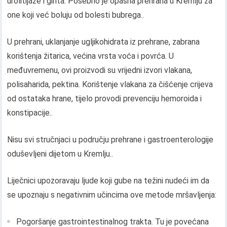
urolitijaze i gihta. Posebno je opasna prehrana u Kremlju za
one koji već boluju od bolesti bubrega..
U prehrani, uklanjanje ugljikohidrata iz prehrane, zabrana
korištenja žitarica, većina vrsta voća i povrća. U
međuvremenu, ovi proizvodi su vrijedni izvori vlakana,
polisaharida, pektina. Korištenje vlakana za čišćenje crijeva
od ostataka hrane, tijelo provodi prevenciju hemoroida i
konstipacije..
Nisu svi stručnjaci u području prehrane i gastroenterologije
oduševljeni dijetom u Kremlju..
Liječnici upozoravaju ljude koji gube na težini nudeći im da
se upoznaju s negativnim učincima ove metode mršavljenja:
Pogoršanje gastrointestinalnog trakta. Tu je povećana