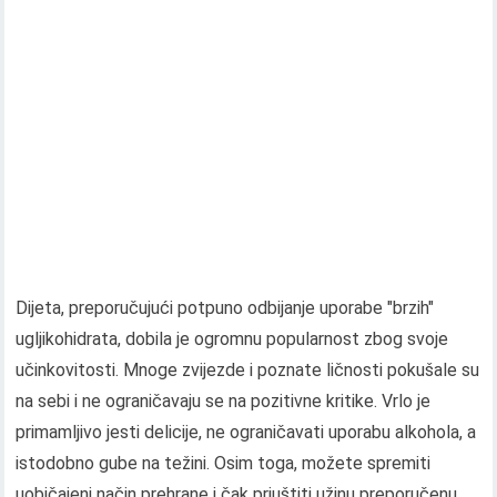
Dijeta, preporučujući potpuno odbijanje uporabe "brzih"
ugljikohidrata, dobila je ogromnu popularnost zbog svoje
učinkovitosti. Mnoge zvijezde i poznate ličnosti pokušale su
na sebi i ne ograničavaju se na pozitivne kritike. Vrlo je
primamljivo jesti delicije, ne ograničavati uporabu alkohola, a
istodobno gube na težini. Osim toga, možete spremiti
uobičajeni način prehrane i čak priuštiti užinu preporučenu