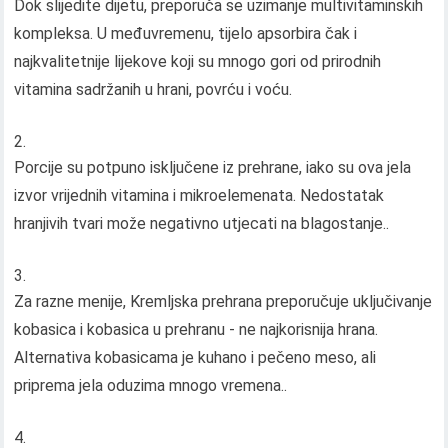
Dok slijedite dijetu, preporuča se uzimanje multivitaminskih
kompleksa. U međuvremenu, tijelo apsorbira čak i
najkvalitetnije lijekove koji su mnogo gori od prirodnih
vitamina sadržanih u hrani, povrću i voću.
Porcije su potpuno isključene iz prehrane, iako su ova jela
izvor vrijednih vitamina i mikroelemenata. Nedostatak
hranjivih tvari može negativno utjecati na blagostanje..
Za razne menije, Kremljska prehrana preporučuje uključivanje
kobasica i kobasica u prehranu - ne najkorisnija hrana.
Alternativa kobasicama je kuhano i pečeno meso, ali
priprema jela oduzima mnogo vremena..