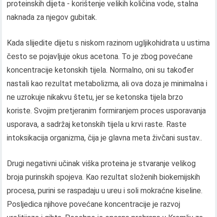
proteinskih dijeta - korištenje velikih količina vode, stalna
naknada za njegov gubitak.
Kada slijedite dijetu s niskom razinom ugljikohidrata u ustima
često se pojavljuje okus acetona. To je zbog povećane
koncentracije ketonskih tijela. Normalno, oni su također
nastali kao rezultat metabolizma, ali ova doza je minimalna i
ne uzrokuje nikakvu štetu, jer se ketonska tijela brzo
koriste. Svojim pretjeranim formiranjem proces usporavanja
usporava, a sadržaj ketonskih tijela u krvi raste. Raste
intoksikacija organizma, čija je glavna meta živčani sustav..
Drugi negativni učinak viška proteina je stvaranje velikog
broja purinskih spojeva. Kao rezultat složenih biokemijskih
procesa, purini se raspadaju u ureu i soli mokraćne kiseline.
Posljedica njihove povećane koncentracije je razvoj