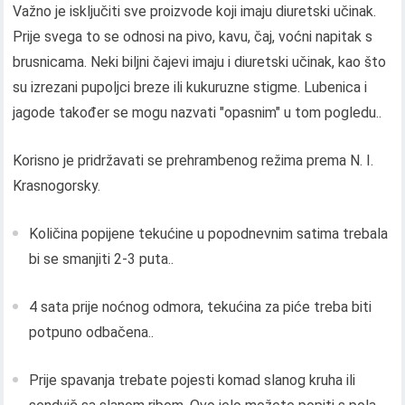
Važno je isključiti sve proizvode koji imaju diuretski učinak.
Prije svega to se odnosi na pivo, kavu, čaj, voćni napitak s
brusnicama. Neki biljni čajevi imaju i diuretski učinak, kao što
su izrezani pupoljci breze ili kukuruzne stigme. Lubenica i
jagode također se mogu nazvati "opasnim" u tom pogledu..
Korisno je pridržavati se prehrambenog režima prema N. I.
Krasnogorsky.
Količina popijene tekućine u popodnevnim satima trebala
bi se smanjiti 2-3 puta..
4 sata prije noćnog odmora, tekućina za piće treba biti
potpuno odbačena..
Prije spavanja trebate pojesti komad slanog kruha ili