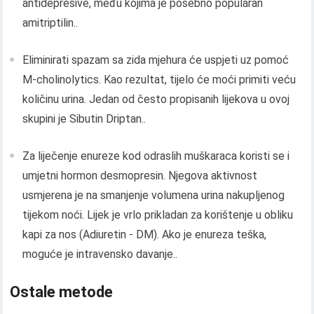
antidepresive, među kojima je posebno popularan
amitriptilin..
Eliminirati spazam sa zida mjehura će uspjeti uz pomoć
M-cholinolytics. Kao rezultat, tijelo će moći primiti veću
količinu urina. Jedan od često propisanih lijekova u ovoj
skupini je Sibutin Driptan..
Za liječenje enureze kod odraslih muškaraca koristi se i
umjetni hormon desmopresin. Njegova aktivnost
usmjerena je na smanjenje volumena urina nakupljenog
tijekom noći. Lijek je vrlo prikladan za korištenje u obliku
kapi za nos (Adiuretin - DM). Ako je enureza teška,
moguće je intravensko davanje..
Ostale metode