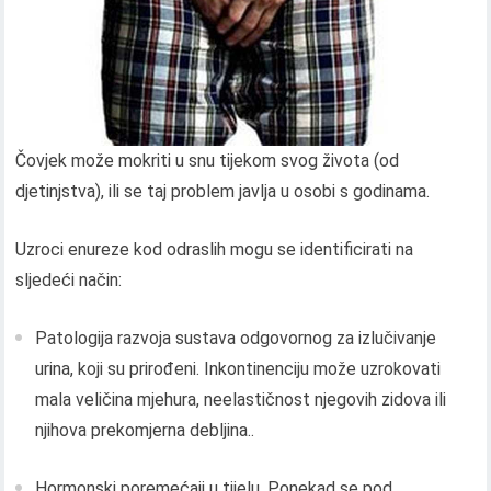
Čovjek može mokriti u snu tijekom svog života (od
djetinjstva), ili se taj problem javlja u osobi s godinama.
Uzroci enureze kod odraslih mogu se identificirati na
sljedeći način:
Patologija razvoja sustava odgovornog za izlučivanje
urina, koji su prirođeni. Inkontinenciju može uzrokovati
mala veličina mjehura, neelastičnost njegovih zidova ili
njihova prekomjerna debljina..
Hormonski poremećaji u tijelu. Ponekad se pod