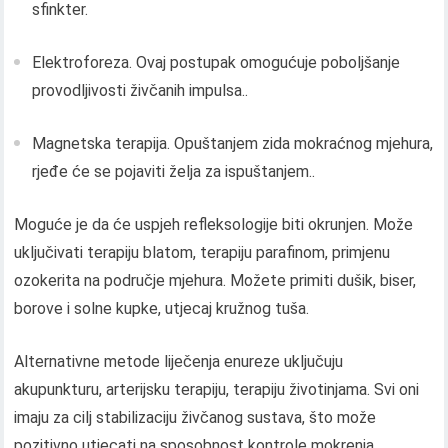
sfinkter.
Elektroforeza. Ovaj postupak omogućuje poboljšanje
provodljivosti živčanih impulsa..
Magnetska terapija. Opuštanjem zida mokraćnog mjehura,
rjeđe će se pojaviti želja za ispuštanjem..
Moguće je da će uspjeh refleksologije biti okrunjen. Može
uključivati ​​terapiju blatom, terapiju parafinom, primjenu
ozokerita na područje mjehura. Možete primiti dušik, biser,
borove i solne kupke, utjecaj kružnog tuša.
Alternativne metode liječenja enureze uključuju
akupunkturu, arterijsku terapiju, terapiju životinjama. Svi oni
imaju za cilj stabilizaciju živčanog sustava, što može
pozitivno utjecati na sposobnost kontrole mokrenja..