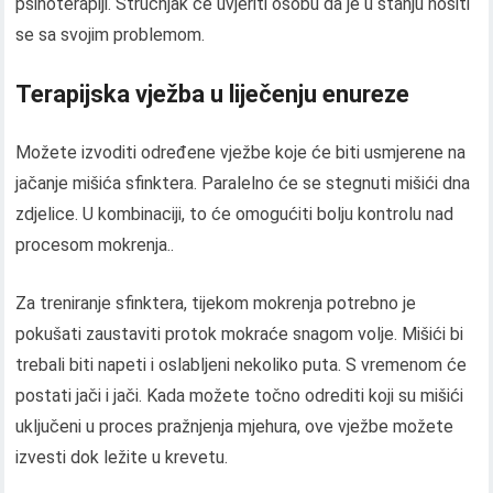
psihoterapiji. Stručnjak će uvjeriti osobu da je u stanju nositi
se sa svojim problemom.
Terapijska vježba u liječenju enureze
Možete izvoditi određene vježbe koje će biti usmjerene na
jačanje mišića sfinktera. Paralelno će se stegnuti mišići dna
zdjelice. U kombinaciji, to će omogućiti bolju kontrolu nad
procesom mokrenja..
Za treniranje sfinktera, tijekom mokrenja potrebno je
pokušati zaustaviti protok mokraće snagom volje. Mišići bi
trebali biti napeti i oslabljeni nekoliko puta. S vremenom će
postati jači i jači. Kada možete točno odrediti koji su mišići
uključeni u proces pražnjenja mjehura, ove vježbe možete
izvesti dok ležite u krevetu.