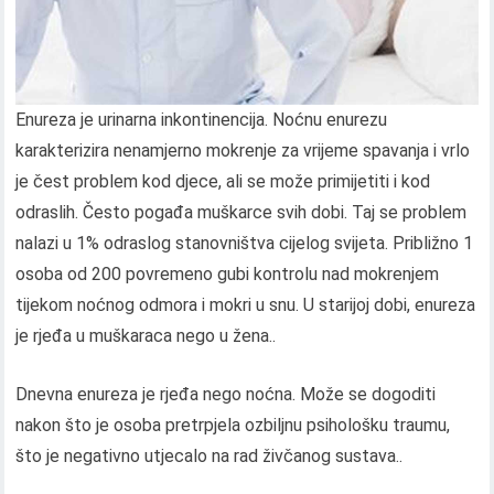
Enureza je urinarna inkontinencija. Noćnu enurezu
karakterizira nenamjerno mokrenje za vrijeme spavanja i vrlo
je čest problem kod djece, ali se može primijetiti i kod
odraslih. Često pogađa muškarce svih dobi. Taj se problem
nalazi u 1% odraslog stanovništva cijelog svijeta. Približno 1
osoba od 200 povremeno gubi kontrolu nad mokrenjem
tijekom noćnog odmora i mokri u snu. U starijoj dobi, enureza
je rjeđa u muškaraca nego u žena..
Dnevna enureza je rjeđa nego noćna. Može se dogoditi
nakon što je osoba pretrpjela ozbiljnu psihološku traumu,
što je negativno utjecalo na rad živčanog sustava..