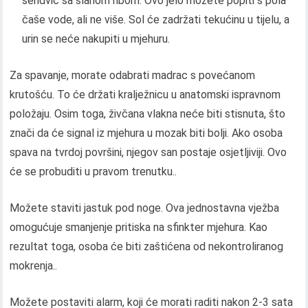
sendvič sa slanom ribom. Ovo jelo možete popiti s pola
čaše vode, ali ne više. Sol će zadržati tekućinu u tijelu, a
urin se neće nakupiti u mjehuru.
Za spavanje, morate odabrati madrac s povećanom
krutošću. To će držati kralježnicu u anatomski ispravnom
položaju. Osim toga, živčana vlakna neće biti stisnuta, što
znači da će signal iz mjehura u mozak biti bolji. Ako osoba
spava na tvrdoj površini, njegov san postaje osjetljiviji. Ovo
će se probuditi u pravom trenutku..
Možete staviti jastuk pod noge. Ova jednostavna vježba
omogućuje smanjenje pritiska na sfinkter mjehura. Kao
rezultat toga, osoba će biti zaštićena od nekontroliranog
mokrenja..
Možete postaviti alarm, koji će morati raditi nakon 2-3 sata