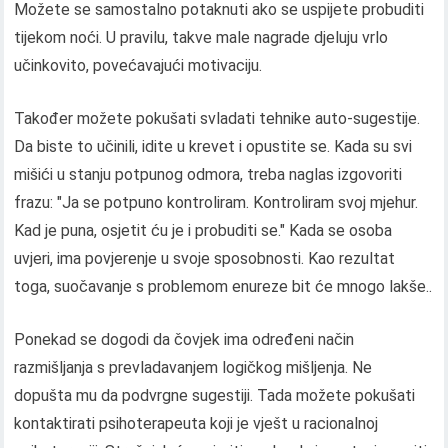
Možete se samostalno potaknuti ako se uspijete probuditi
tijekom noći. U pravilu, takve male nagrade djeluju vrlo
učinkovito, povećavajući motivaciju.
Također možete pokušati svladati tehnike auto-sugestije.
Da biste to učinili, idite u krevet i opustite se. Kada su svi
mišići u stanju potpunog odmora, treba naglas izgovoriti
frazu: "Ja se potpuno kontroliram. Kontroliram svoj mjehur.
Kad je puna, osjetit ću je i probuditi se." Kada se osoba
uvjeri, ima povjerenje u svoje sposobnosti. Kao rezultat
toga, suočavanje s problemom enureze bit će mnogo lakše..
Ponekad se dogodi da čovjek ima određeni način
razmišljanja s prevladavanjem logičkog mišljenja. Ne
dopušta mu da podvrgne sugestiji. Tada možete pokušati
kontaktirati psihoterapeuta koji je vješt u racionalnoj