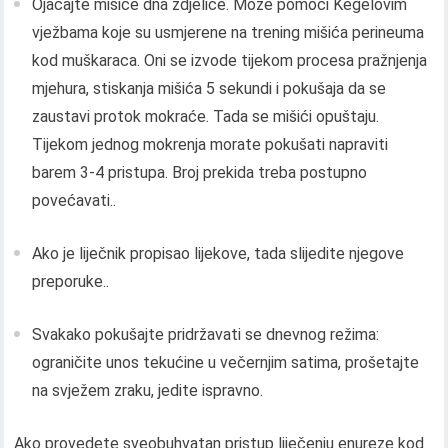
Ojačajte mišiće dna zdjelice. Može pomoći Kegelovim
vježbama koje su usmjerene na trening mišića perineuma
kod muškaraca. Oni se izvode tijekom procesa pražnjenja
mjehura, stiskanja mišića 5 sekundi i pokušaja da se
zaustavi protok mokraće. Tada se mišići opuštaju.
Tijekom jednog mokrenja morate pokušati napraviti
barem 3-4 pristupa. Broj prekida treba postupno
povećavati..
Ako je liječnik propisao lijekove, tada slijedite njegove
preporuke..
Svakako pokušajte pridržavati se dnevnog režima:
ograničite unos tekućine u večernjim satima, prošetajte
na svježem zraku, jedite ispravno.
Ako provedete sveobuhvatan pristup liječenju enureze kod