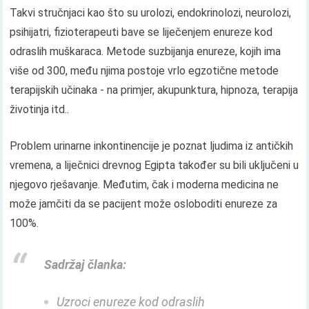
Takvi stručnjaci kao što su urolozi, endokrinolozi, neurolozi,
psihijatri, fizioterapeuti bave se liječenjem enureze kod
odraslih muškaraca. Metode suzbijanja enureze, kojih ima
više od 300, među njima postoje vrlo egzotične metode
terapijskih učinaka - na primjer, akupunktura, hipnoza, terapija
životinja itd..
Problem urinarne inkontinencije je poznat ljudima iz antičkih
vremena, a liječnici drevnog Egipta također su bili uključeni u
njegovo rješavanje. Međutim, čak i moderna medicina ne
može jamčiti da se pacijent može osloboditi enureze za
100%.
Sadržaj članka:
Uzroci enureze kod odraslih