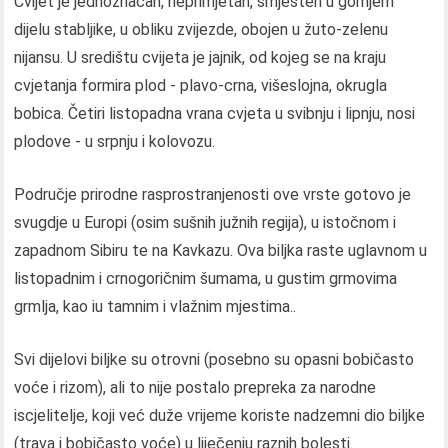
Cvijet je jednoznačan, neprimjetan, smješten u gornjem
dijelu stabljike, u obliku zvijezde, obojen u žuto-zelenu
nijansu. U središtu cvijeta je jajnik, od kojeg se na kraju
cvjetanja formira plod - plavo-crna, višeslojna, okrugla
bobica. Četiri listopadna vrana cvjeta u svibnju i lipnju, nosi
plodove - u srpnju i kolovozu.
Područje prirodne rasprostranjenosti ove vrste gotovo je
svugdje u Europi (osim sušnih južnih regija), u istočnom i
zapadnom Sibiru te na Kavkazu. Ova biljka raste uglavnom u
listopadnim i crnogoričnim šumama, u gustim grmovima
grmlja, kao iu tamnim i vlažnim mjestima..
Svi dijelovi biljke su otrovni (posebno su opasni bobičasto
voće i rizom), ali to nije postalo prepreka za narodne
iscjelitelje, koji već duže vrijeme koriste nadzemni dio biljke
(trava i bobičasto voće) u liječenju raznih bolesti.