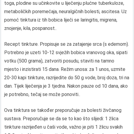
toga, plodine su učinkovite u liječenju plućne tuberkuloze,
metaboličkih poremećaja, neuralgičnih bolesti, ascitesa. Uz
pomoć tinktura iz tih bobica liječi se laringitis, migrena,
znojenje, kila, pospanost..
Recept tinkture. Propisuje se za zatajenje srca (s edemom).
Potrebno je uzeti 10-12 svježih bobica vranovog oka, sipati
votku (500 grama), zatvoriti posudu, staviti na tamno
mjesto i inzistirati 15 dana. Režim unosa: za 1 unos, uzmite
20-30 kapi tinkture, razrijedite do 50 g vode, broj doza, tri na
dan. Tijek liječenja je 3 tjedna. Nakon pauze od 10 dana, ako
je potrebno, tečaj se može ponoviti..
Ova tinktura se također preporučuje za bolesti živčanog
sustava. Preporučuje se da se to kao što slijedi: 1 žlica
tinkture razrijeđen u čaši vode, važno je piti 1 žlicu svakih