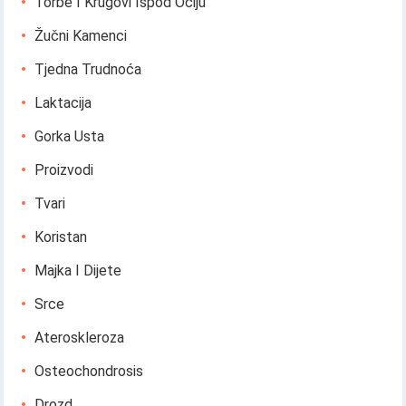
Torbe I Krugovi Ispod Očiju
Žučni Kamenci
Tjedna Trudnoća
Laktacija
Gorka Usta
Proizvodi
Tvari
Koristan
Majka I Dijete
Srce
Ateroskleroza
Osteochondrosis
Drozd