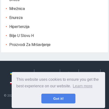
Mrežnica
Enureza
Hipertenzija
Bilje U Slovu H
Proizvodi Za Mršavljenje
Українська
Български
Česky
Hrvatski
This website uses cookies to ensure you get the
Polski
Slovenský
Slovenščina
Сербиан
best experience on our website.
Learn more
©
2026
Ze Signon
- Korisne informacije i savjeti za brigu o sebi. Zdravlje,
Got it!
prehrana i drugo.