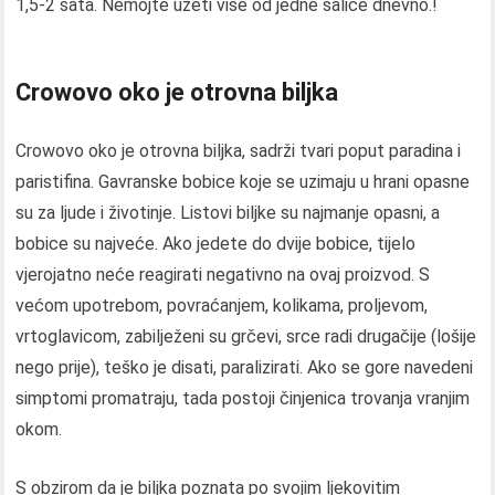
1,5-2 sata. Nemojte uzeti više od jedne šalice dnevno.!
Crowovo oko je otrovna biljka
Crowovo oko je otrovna biljka, sadrži tvari poput paradina i
paristifina. Gavranske bobice koje se uzimaju u hrani opasne
su za ljude i životinje. Listovi biljke su najmanje opasni, a
bobice su najveće. Ako jedete do dvije bobice, tijelo
vjerojatno neće reagirati negativno na ovaj proizvod. S
većom upotrebom, povraćanjem, kolikama, proljevom,
vrtoglavicom, zabilježeni su grčevi, srce radi drugačije (lošije
nego prije), teško je disati, paralizirati. Ako se gore navedeni
simptomi promatraju, tada postoji činjenica trovanja vranjim
okom.
S obzirom da je biljka poznata po svojim ljekovitim