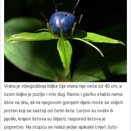
Vrana je višegodišnja biljka čija visina nije veća od 40 cm, a
rizom biljke je puzljiv i vrlo dug. Ravno i glatko stablo nema
lišće na dnu, ali na njegovom gornjem dijelu može se vidjeti
prsten koji se sastoji od četiri lista. Listovi su ovalni ili
jajoliki, krajevi listova su šiljasti, raspored listova je
poprečno. Na stupcu se nalazi jedan apikalni cvijet žuto-