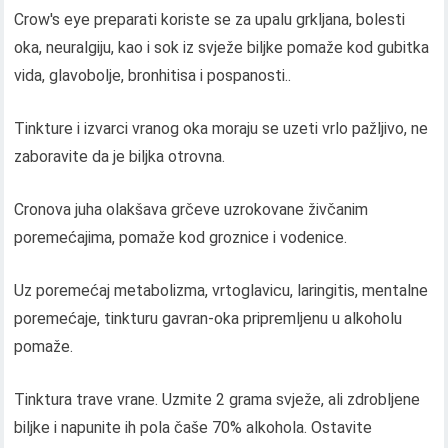
Crow's eye preparati koriste se za upalu grkljana, bolesti
oka, neuralgiju, kao i sok iz svježe biljke pomaže kod gubitka
vida, glavobolje, bronhitisa i pospanosti..
Tinkture i izvarci vranog oka moraju se uzeti vrlo pažljivo, ne
zaboravite da je biljka otrovna.
Cronova juha olakšava grčeve uzrokovane živčanim
poremećajima, pomaže kod groznice i vodenice.
Uz poremećaj metabolizma, vrtoglavicu, laringitis, mentalne
poremećaje, tinkturu gavran-oka pripremljenu u alkoholu
pomaže.
Tinktura trave vrane. Uzmite 2 grama svježe, ali zdrobljene
biljke i napunite ih pola čaše 70% alkohola. Ostavite