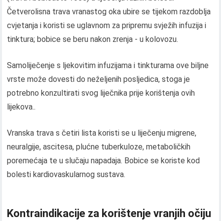
Četverolisna trava vranastog oka ubire se tijekom razdoblja
cvjetanja i koristi se uglavnom za pripremu svježih infuzija i
tinktura; bobice se beru nakon zrenja - u kolovozu.
Samoliječenje s ljekovitim infuzijama i tinkturama ove biljne
vrste može dovesti do neželjenih posljedica, stoga je
potrebno konzultirati svog liječnika prije korištenja ovih
lijekova..
Vranska trava s četiri lista koristi se u liječenju migrene,
neuralgije, ascitesa, plućne tuberkuloze, metaboličkih
poremećaja te u slučaju napadaja. Bobice se koriste kod
bolesti kardiovaskularnog sustava.
Kontraindikacije za korištenje vranjih očiju