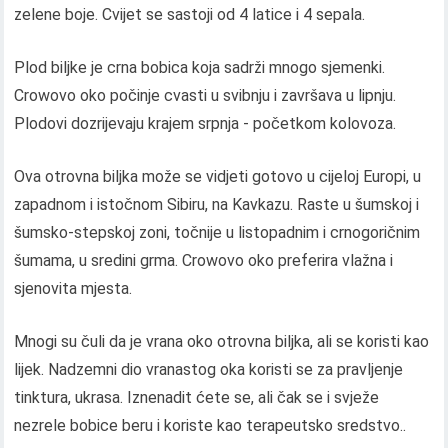
zelene boje. Cvijet se sastoji od 4 latice i 4 sepala.
Plod biljke je crna bobica koja sadrži mnogo sjemenki.
Crowovo oko počinje cvasti u svibnju i završava u lipnju.
Plodovi dozrijevaju krajem srpnja - početkom kolovoza.
Ova otrovna biljka može se vidjeti gotovo u cijeloj Europi, u
zapadnom i istočnom Sibiru, na Kavkazu. Raste u šumskoj i
šumsko-stepskoj zoni, točnije u listopadnim i crnogoričnim
šumama, u sredini grma. Crowovo oko preferira vlažna i
sjenovita mjesta.
Mnogi su čuli da je vrana oko otrovna biljka, ali se koristi kao
lijek. Nadzemni dio vranastog oka koristi se za pravljenje
tinktura, ukrasa. Iznenadit ćete se, ali čak se i svježe
nezrele bobice beru i koriste kao terapeutsko sredstvo..