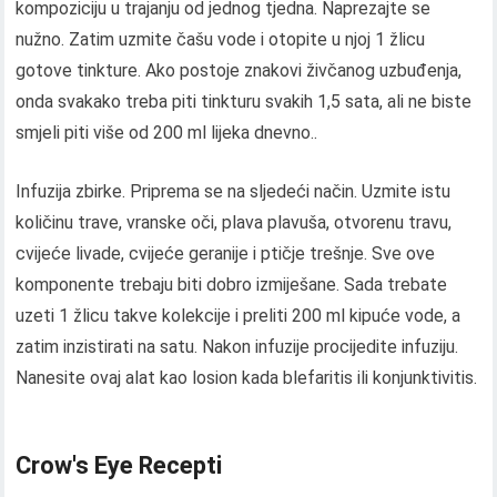
kompoziciju u trajanju od jednog tjedna. Naprezajte se
nužno. Zatim uzmite čašu vode i otopite u njoj 1 žlicu
gotove tinkture. Ako postoje znakovi živčanog uzbuđenja,
onda svakako treba piti tinkturu svakih 1,5 sata, ali ne biste
smjeli piti više od 200 ml lijeka dnevno..
Infuzija zbirke. Priprema se na sljedeći način. Uzmite istu
količinu trave, vranske oči, plava plavuša, otvorenu travu,
cvijeće livade, cvijeće geranije i ptičje trešnje. Sve ove
komponente trebaju biti dobro izmiješane. Sada trebate
uzeti 1 žlicu takve kolekcije i preliti 200 ml kipuće vode, a
zatim inzistirati na satu. Nakon infuzije procijedite infuziju.
Nanesite ovaj alat kao losion kada blefaritis ili konjunktivitis.
Crow's Eye Recepti