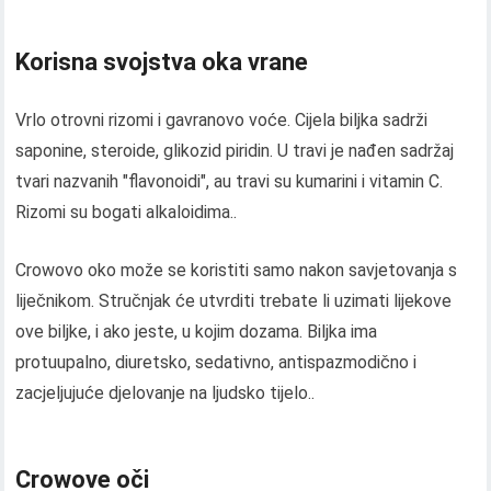
Korisna svojstva oka vrane
Vrlo otrovni rizomi i gavranovo voće. Cijela biljka sadrži
saponine, steroide, glikozid piridin. U travi je nađen sadržaj
tvari nazvanih "flavonoidi", au travi su kumarini i vitamin C.
Rizomi su bogati alkaloidima..
Crowovo oko može se koristiti samo nakon savjetovanja s
liječnikom. Stručnjak će utvrditi trebate li uzimati lijekove
ove biljke, i ako jeste, u kojim dozama. Biljka ima
protuupalno, diuretsko, sedativno, antispazmodično i
zacjeljujuće djelovanje na ljudsko tijelo..
Crowove oči