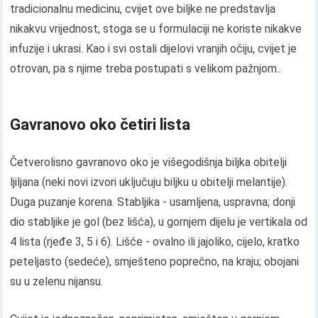
tradicionalnu medicinu, cvijet ove biljke ne predstavlja
nikakvu vrijednost, stoga se u formulaciji ne koriste nikakve
infuzije i ukrasi. Kao i svi ostali dijelovi vranjih očiju, cvijet je
otrovan, pa s njime treba postupati s velikom pažnjom..
Gavranovo oko četiri lista
Četverolisno gavranovo oko je višegodišnja biljka obitelji
ljiljana (neki novi izvori uključuju biljku u obitelji melantije).
Duga puzanje korena. Stabljika - usamljena, uspravna; donji
dio stabljike je gol (bez lišća), u gornjem dijelu je vertikala od
4 lista (rjeđe 3, 5 i 6). Lišće - ovalno ili jajoliko, cijelo, kratko
peteljasto (sedeće), smješteno poprečno, na kraju; obojani
su u zelenu nijansu.