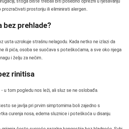
gačiji, stoga biste trebali biti posebno oprezni u rješavanju
zračivati ​​prostoriju ili eliminirati alergen..
a bez prehlade?
oz usta uzrokuje strašnu nelagodu. Kada netko ne izlazi da
ane ili pića, osoba se suočava s poteškoćama, a sve oko njega
nagu i želju za nečim..
ez rinitisa
e - u tom pogledu nos leži, ali sluz se ne oslobađa.
često se javlja pri prvim simptomima boli zajedno s
etka curenja nosa, edema sluznice i poteškoća u disanju.
grijanja često susreće nazalna kongestija bez hladnoće. Suhi