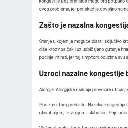
kongestije bez prehlade mogu biti potpuno dru
ovog problema, jer ponekad je dovoljno samo pro
Zašto je nazalna kongestij
Stanje u kojem je moguće disati isključivo kr
diše kroz nos čak i uz uobičajeno gutanje hr
počinje iritirati, jer taj simptom oduzima svu s
Uzroci nazalne kongestije b
Alergija. Alergijska reakcija provocira oticanj
Početni stadij prehlade. Nazalna kongestija 
glavoboljom, letargijom i slabošću. Prije poč
Vlažnost zraka Zbog toga se tijekom sezone 