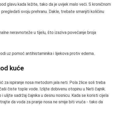
pod glavu kada ležite, tako da je uvijek malo veći. S kroničnom
regledati svoju prehranu. Dakle, trebate smanjiti količinu
alne neravnoteže u tijelu, što izaziva povećanje broja
odi uz pomoć antihistaminika i lijekova protiv edema..
kod kuće
ić za ispiranje nosa metodom jala neti. Pola žlice soli treba
čaši čiste tople vode. Izlijte dobivenu otopinu u Neti čajnik.
i ulijte sadržaj čajnika u desnu nosnicu. Kada se koristi cijela
rajte da voda za pranje nosa ne smije biti vruća - tako da
etiti sluznicu.