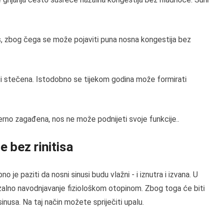
nos, zbog čega se može pojaviti puna nosna kongestija bez
 i stečena. Istodobno se tijekom godina može formirati
erno zagađena, nos ne može podnijeti svoje funkcije..
e bez rinitisa
o je paziti da nosni sinusi budu vlažni - i iznutra i izvana. U
 nazalno navodnjavanje fiziološkom otopinom. Zbog toga će biti
inusa. Na taj način možete spriječiti upalu.