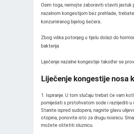
Osim toga, nemojte zaboraviti staviti jastuk 
nazalnom kongestijom bez prehlade, trebate p
konzumiranog bijelog šećera..
Zbog viška potonjeg u tijelu dolazi do hormon
bakterija.
Liječenje nazalne kongestije također se prov
Liječenje kongestije nosa 
Ispiranje. U tom slučaju trebat će vam kotl
pomiješati s prstohvatom sode i razrijediti u 
Stanite ispred sudopera, nagnite glavu ulijevo 
otopina, ponovite isto za drugu nosnicu. Smat
možete ošt