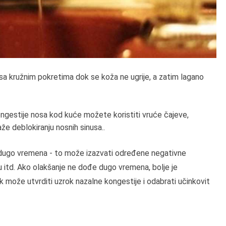
osa kružnim pokretima dok se koža ne ugrije, a zatim lagano
kongestije nosa kod kuće možete koristiti vruće čajeve,
že deblokiranju nosnih sinusa..
dugo vremena - to može izazvati određene negativne
iju itd. Ako olakšanje ne dođe dugo vremena, bolje je
ak može utvrditi uzrok nazalne kongestije i odabrati učinkovit