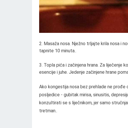
Masaža nosa. Nježno trljajte krila nosa i n
tapnite 10 minuta..
Topla pića i začinjena hrana. Za liječenje 
esencije i juhe. Jedenje začinjene hrane poma
Ako kongestija nosa bez prehlade ne prođe 
posljedice - gubitak mirisa, sinusitis, depres
konzultirati se s liječnikom, jer samo stručnj
tretman..