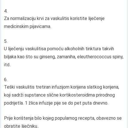
Za normalizaciju krvi za vaskulitis koristite liječenje
medicinskim pijavicama.
U liječenju vaskulitisa pomoću alkoholnih tinktura takvih
biljaka kao što su ginseng, zamaniha, eleutherococcus spiny,
itd..
Teški vaskulitis tretiran infuzijom korijena slatkog korijena,
koji sadrži supstance slične kortikosteroidima prirodnog
podrijetla. 1 žlica infuzije pije se do pet puta dnevno.
Prije korištenja bilo kojeg popularnog recepta, obavezno se
obratite liječniku..