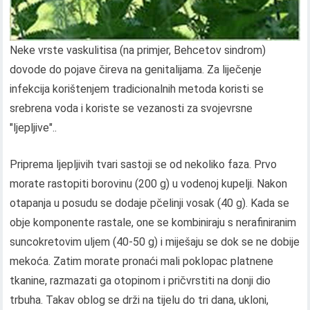
Neke vrste vaskulitisa (na primjer, Behcetov sindrom)
dovode do pojave čireva na genitalijama. Za liječenje
infekcija korištenjem tradicionalnih metoda koristi se
srebrena voda i koriste se vezanosti za svojevrsne
"ljepljive"..
Priprema ljepljivih tvari sastoji se od nekoliko faza. Prvo
morate rastopiti borovinu (200 g) u vodenoj kupelji. Nakon
otapanja u posudu se dodaje pčelinji vosak (40 g). Kada se
obje komponente rastale, one se kombiniraju s nerafiniranim
suncokretovim uljem (40-50 g) i miješaju se dok se ne dobije
mekoća. Zatim morate pronaći mali poklopac platnene
tkanine, razmazati ga otopinom i pričvrstiti na donji dio
trbuha. Takav oblog se drži na tijelu do tri dana, ukloni,