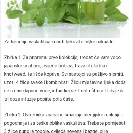
Za liječenje vaskulitisa koristi ljekovite biljke naknade.
Zbirka 1. Za pripremu prve kolekcije, trebat će vam voće
japanske sophore, cvijeće bobica, trava stoljetna i
knotweed, te lišće koprive. Svi sastojci su pažljivo slomiti,
uzeti 4 žlice svake i kombinirati. Žlicu mješavine lijeka doda
se u čašu kipuće vode, infundira se 1 sat i filtrira. U dvije ili
tri doze infuzije popijte pola čaše.
Zbirka 2. Ova zbirka značajno smanjuje alergijske reakcije i
pogodna je i za teške oblike vaskulitisa. Trebate pomiješati
3 žlice pupolja topole, cvijeća nevena i bazge, bilje