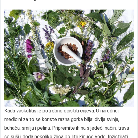
Kada vaskulitis je potrebno očistiti crijeva. U narodnoj
medicini za to se koriste razna gorka bilja: divlja svinja,
buhača, smilja i pelina. Pripremite ih na sljedeći način: trava
se suši i doda nekoliko žlica po litri kipuće vode. Inzistirati