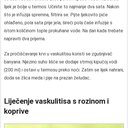
lijek je bolje u termos. Učinite to najmanje dva sata. Nakon
što je infuzija spremna, filtrira se. Pijte ljekovito piće
ohlađeno, pola sata prije jela, šireći pola čaše infuzije s
istom količinom tople prokuhane vode. Na dan kada trebate
napraviti dva prijema.
Za pročišćavanje krvi u vaskulitisu koristi se zgušnjivač
banyana. Njezino suho lišće se dodaje strmoj kipućoj vodi
(200 ml) i ostavi u termosu preko noći. Zatim se lijek nahrani,
doda se žlica meda i pije na prazan želudac..
Liječenje vaskulitisa s rozinom i
koprive