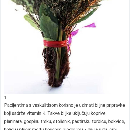
Pacijentima s vaskulitisom korisno je uzimati biljne pripravke
koji sadrže vitamin K. Takve biljke uključuju koprive,
planinara, gospinu trsku, stolisnik, pastirsku torbicu, bokvice,
heljdu i pluća; među korisnim plodovima - divlja ruža, crni