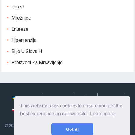
Drozd
Mrežnica
Enureza
Hipertenzija
Bilje U Slovu H
Proizvodi Za Mršavljenje
Українська
Български
Česky
Hrvatski
This website uses cookies to ensure you get the
Polski
Slovenský
Slovenščina
Сербиан
best experience on our website.
Learn more
©
2026
Ze Signon
- Korisne informacije i savjeti za brigu o sebi. Zdravlje,
Got it!
prehrana i drugo.