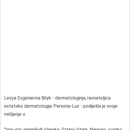
Lesya Evgenievna Bilyk - dermatologinja, ravnateljica
estetske dermatologije Persona-Lux - podijelila je svoje
mišljenje o .
"Ima vrlo zanimljivih članaka. Stalno čitam. Naravno, svatko