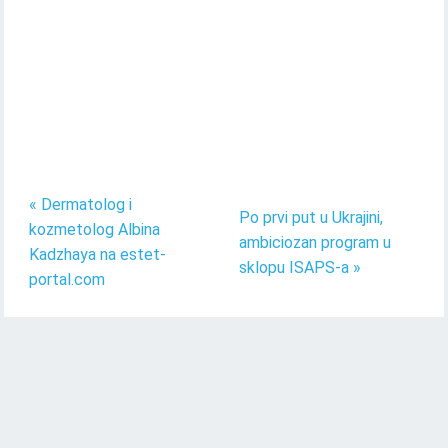
« Dermatolog i
Po prvi put u Ukrajini,
kozmetolog Albina
ambiciozan program u
Kadzhaya na estet-
sklopu ISAPS-a »
portal.com