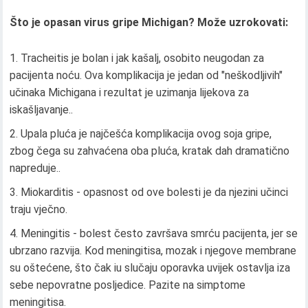
Što je opasan virus gripe Michigan? Može uzrokovati:
Tracheitis je bolan i jak kašalj, osobito neugodan za
pacijenta noću. Ova komplikacija je jedan od "neškodljivih"
učinaka Michigana i rezultat je uzimanja lijekova za
iskašljavanje..
Upala pluća je najčešća komplikacija ovog soja gripe,
zbog čega su zahvaćena oba pluća, kratak dah dramatično
napreduje..
Miokarditis - opasnost od ove bolesti je da njezini učinci
traju vječno.
Meningitis - bolest često završava smrću pacijenta, jer se
ubrzano razvija. Kod meningitisa, mozak i njegove membrane
su oštećene, što čak iu slučaju oporavka uvijek ostavlja iza
sebe nepovratne posljedice. Pazite na simptome
meningitisa.