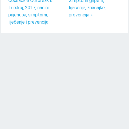
Coxsackie Outbreak u
Simptomi gripe B,
Turskoj, 2017, načini
liječenje, značajke,
prijenosa, simptomi,
prevencija »
liječenje i prevencija