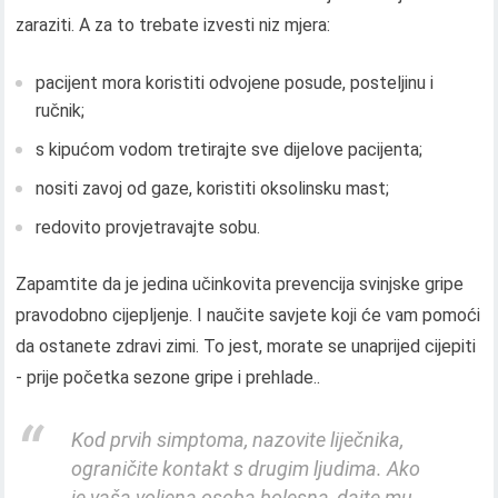
zaraziti. A za to trebate izvesti niz mjera:
pacijent mora koristiti odvojene posude, posteljinu i
ručnik;
s kipućom vodom tretirajte sve dijelove pacijenta;
nositi zavoj od gaze, koristiti oksolinsku mast;
redovito provjetravajte sobu.
Zapamtite da je jedina učinkovita prevencija svinjske gripe
pravodobno cijepljenje. I naučite savjete koji će vam pomoći
da ostanete zdravi zimi. To jest, morate se unaprijed cijepiti
- prije početka sezone gripe i prehlade..
Kod prvih simptoma, nazovite liječnika,
ograničite kontakt s drugim ljudima. Ako
je vaša voljena osoba bolesna, dajte mu