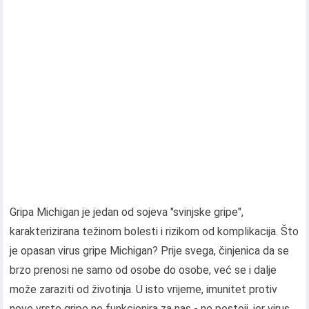
Gripa Michigan je jedan od sojeva "svinjske gripe",
karakterizirana težinom bolesti i rizikom od komplikacija. Što
je opasan virus gripe Michigan? Prije svega, činjenica da se
brzo prenosi ne samo od osobe do osobe, već se i dalje
može zaraziti od životinja. U isto vrijeme, imunitet protiv
nove vrste gripe ne funkcionira za nas - ne postoji, jer virus